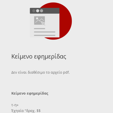
Κείμενο εφημερίδας
Δεν είναι διαθέσιμο το αρχείο pdf.
Κείμενο εφημερίδας
τ-η»
Έχηαία "δραχ. $$