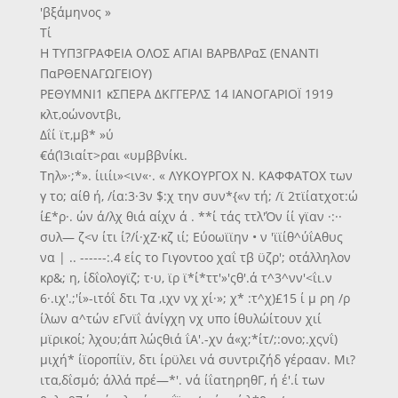
'βξάμηνος »
Τί
Η ΤΥΠ3ΓΡΑΦΕΙΑ ΟΛΟΣ ΑΓΙΑΙ ΒΑΡΒΛΡαΣ (ΕΝΑΝΤΙ
ΠαΡΘΕΝΑΓΩΓΕΙΟΥ)
ΡΕΘΥΜΝΙ1 κΣΠΕΡΑ ΔΚΓΓΕΡΛΣ 14 ΙΑΝΟΓΑΡΙΟΪ 1919
κλτ,οώνοντβι,
Δΐί ϊτ,μβ* »ύ
€ά(Ί3ιαίτ>ραι «υμββνίκι.
Τηλ»·;*». ίιιίι»<ιν«·. « ΛΥΚΟΥΡΓΟΧ Ν. ΚΑΦΦΑΤΟΧ των
γ το; αίθ ή, /ία:3·3ν $:χ την συν*{«ν τή; /ϊ 2τϊίατχοτ:ώ
ί£*ρ·. ών ά/λχ θιά αίχν ά . **ί τάς ττλ'Όν ίί γϊαν ·:··
συλ— ζ<ν ίτι ί?/ί·χΖ·κζ ιί; Εύοωϊϊην • ν 'ϊϊίθ^ύΐΑθυς
να | .. ------:.4 είς το Γιγοντοο χαΐ τβ ϋζρ'; οτάλληλον
κρ&; η, ίδΐολογϊζ; τ·υ, ϊρ ϊ*ί*ττ'»'ςθ'.ά τ^3^νν'<ΐι.ν
6·.ιχ'.;'ί»-ιτόΐ δτι Τα ,ιχν νχ χί·»; χ* :τ^χ)£15 ί μ ρη /ρ
ίλων α^τών εΓνϊΐ άνίγχη νχ υπο ίθυλώίτουν χιί
μϊρικοί; λχου;άπ λώςθιά ΐΑ'.-χν ά«χ;*ίτ/;:ονο;.χςνΐ)
μιχή* ίϊοροπίϊν, δτι ίρϋλει νά συντριζήδ γέρααν. Μι?
ιτα,δΐσμό; άλλά πρέ—*'. νά ίΐατηρηθΓ, ή έ'.ί των