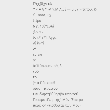
Γ/χχβίχν εί;
* < ■ Λ * -V "ί'Μ Λιΐ ί — μ νχ > τίπου. Κ-
ώ;ϊ/ονν, Οχ
ίτΐρο
6 χ. 13ί*ζ'λ6ί
(λο α¬
ί·: τ* τ*]; Άγγα-
νί ίν^'ί
ν*
έν τ»ι—
ό;
ΊσΤίύσ,ομεν ρ/ς β.
τού
το.
(^ ά Πά; το:ο5
οίας—εΐναιτοΰ
Ότι έληστβύθησβν υπο τοΰ
Γρα;ιματΓως τής" Μόν. Έπιτρο
πειά; ο^ ^ιισθοϊταΐ των Μόν-