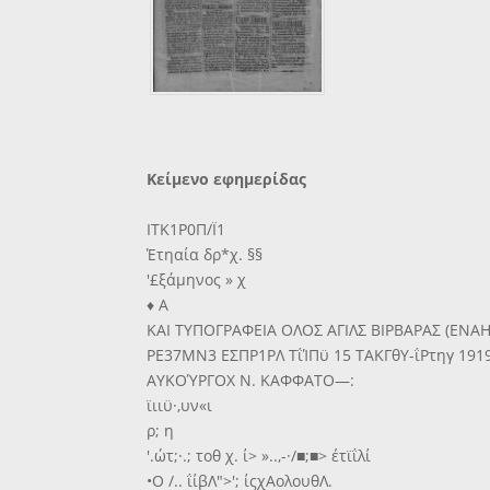
Κείμενο εφημερίδας
ΙΤΚ1Ρ0Π/Ϊ1
Έτηαία δρ*χ. §§
'£ξάμηνος » χ
♦ Α
ΚΑΙ ΤΥΠΟΓΡΑΦΕΙΑ ΟΛΟΣ ΑΓΙΛΣ ΒΙΡΒΑΡΑΣ (ΕΝΑ
ΡΕ37ΜΝ3 ΕΣΠΡ1ΡΛ ΤΐΊΠϋ 15 ΤΑΚΓθΥ-ΐΡτηγ 191
ΑΥΚΟΎΡΓΟΧ Ν. ΚΑΦΦΑΤΟ—:
ϊιιϋ·,υν«ι
ρ; η
'.ώτ;·.; τοθ χ. ί> »..,-·/■;■> έτϊΐλί
•Ο /.. ΐίβΛ">'; ίςχΑολουθΛ.