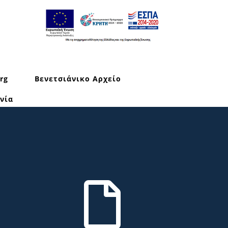
rg
Βενετσιάνικο Αρχείο
νία
