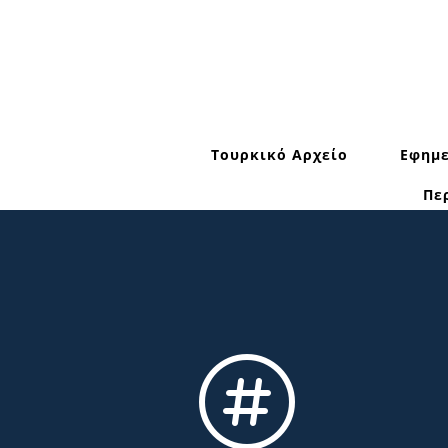
Τουρκικό Αρχείο
Εφημε
Πε
