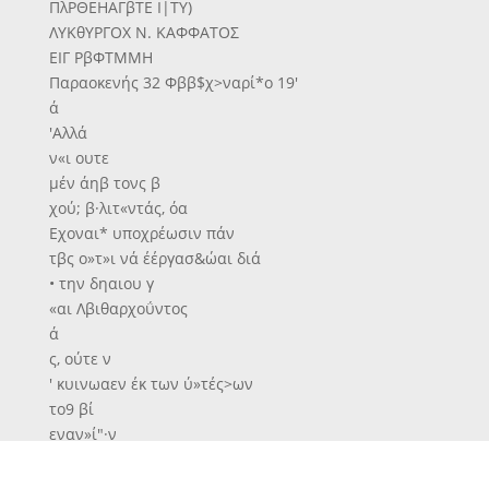
ΠλΡΘΕΗΑΓβΤΕ Ι|ΤΥ)
ΛΥΚθΥΡΓΟΧ Ν. ΚΑΦΦΑΤΟΣ
ΕΙΓ ΡβΦΤΜΜΗ
Παραοκενής 32 Φββ$χ>ναρί*ο 19'
ά
'Αλλά
ν«ι ουτε
μέν άηβ τονς β
χού; β·λιτ«ντάς, όα
Εχοναι* υποχρέωσιν πάν
τβς ο»τ»ι νά έέργασ&ώαι διά
• την δηαιου γ
«αι Λβιθαρχοΰντος
ά
ς, ούτε ν
' κυινωαεν έκ των ύ»τές>ων
το9 βί
εναν»ί"·ν
ΟΊ»
νά **αρ χδεχ