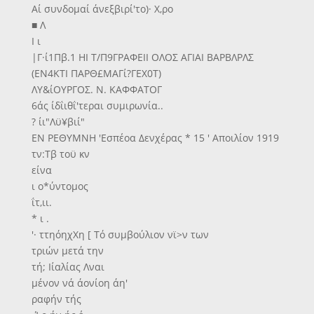
Αί συνδομαί άνεξβιρί'το)· Χ,ρο
■ Λ
Ι ι
|Γ·ί1Πβ.1 ΗΙ Τ/Π9ΓΡΑΦΕΙΙ ΟΛΟΣ ΑΓΙΑΙ ΒΑΡΒΛΡΛΣ
(ΕΝ4ΚΤΙ ΠΑΡΘ£ΜΑΓί?ΓΕΧ0Τ)
ΛΥ&ίΟΥΡΓΟΣ. Ν. ΚΑΦΦΑΤΟΓ
6άς ίδΐιθΐ'τεραι συμιρωνία..
? ίι"Λϋ¥βιί"
ΕΝ ΡΕΘΥΜΝΗ 'Εσπέοα Δενχέρας * 15 ' Αποιλίον 1919
τν:Τβ τοϋ κν
είνα
ι ο*ύντομος
ΐτ,ιι.
* ι .
'· ττηόηχΧη [ Τό συμβούλιον νϊ>ν των
τριών μετά την
τή; Ιίαλίας Λναι
μένον νά άονίοη άη'
ραφήν τής