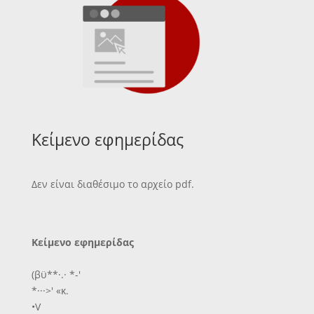
Κείμενο εφημερίδας
Δεν είναι διαθέσιμο το αρχείο pdf.
Κείμενο εφημερίδας
(βϋ**·.· *-'
*···>' «κ.
•V