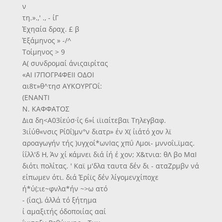
ν
τη.».,' ., - ίΓ
Έχηαία δραχ. £ β
Έξάμηνος » -/^
Τοίμηνος > 9
Α( συνδρομαί άνιςαιρίτας
«ΑΙ Ι7ΠΟΓΡ4ΦΕΙΙ ΟΔΟΙ
αι8τ»θ^τησ ΑΥΚΟΥΡΓΟΐ:
(ΕΝΑΝΤΙ
Ν. ΚΑΦΦΑΤΟΣ
Δια δη<Α03ΐεύσ·ΐς 6»ί ιϊιαίτεβαι Τηλεγβαφ.
3ιίύθ«νσις Ρί0ΐ)μν°ν διατρ» έν Χ( ίιάτό χον λϊ
αροαγωγήν τής )υγχοί*ωνΙας χπΰ Λμοι- μννοΐι,ϊμας.
ΐίλλ'δ Η, Άν χί κάμνει διά ίή έ χον; Χ&τνια: θΛ βο ΜαΙ
διότι πολίτας. ' Καϊ μ'δλα ταυτα δέν δι - αταΖρμβν νά
είπωμεν ότι. διά Έρίϊς δέν λίγομενχίποχε
ή*ύ(;ιε~φνλα*ήν ~>ω ατό
- (ίας), άλλά τό ξήτημα
ί αμαξιτής όδοποιίας ααί