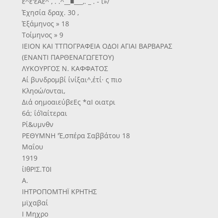
ε^ε'εΑε^ , . .^__■___,. _ . - ι»/
Έχησία δραχ. 30 ,
Έξάμηνος » 18
Τοίμηνος » 9
ΙΕΙΟΝ ΚΑΙ ΤΤΠΟΓΡΑΦΕΙΑ ΟΔΟΙ ΑΓΙΑΙ ΒΑΡΒΑΡΑΣ
(ΕΝΑΝΤΙ ΠΑΡΘΕΝΑΓΩΓΕΤΟΥ)
ΛΥΚΟΥΡΓΟΣ Ν. ΚΑΦΦΑΤΟΣ
Αί βυνδρομβί ίνίξαι^,έτί· ς πιο
Κληοώ/ονται,
Διά οημοαιεύβεΕς *αΙ οιατρι
6ά; ΐόΊαίτεραι
Ρί&υμνθν
ΡΕΘΥΜΝΗ 'Έ,σπέρα Σαββάτου 18
Μαΐου
1919
ίΙθΡ!Σ.Τ0Ι
Α.
ΙΗΤΡΟΠΟΜΤΗΪ ΚΡΗΤΗΣ
μϊχαβαί
Ι Μηχρο