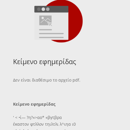
Κείμενο εφημερίδας
Δεν είναι διαθέσιμο το αρχείο pdf.
Κείμενο εφημερίδας
' < •ί— ?η?«>αο* «βγτβρα
έκαστον φτλλον τηιλτλι λ^ιηα ι0