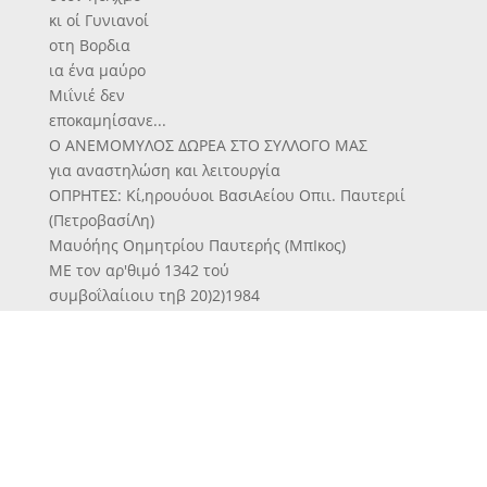
κι οί Γυνιανοί
οτη Βορδια
ια ένα μαύρο
Μιΐνιέ δεν
εποκαμηίσανε...
Ο ΑΝΕΜΟΜΥΛΟΣ ΔΩΡΕΑ ΣΤΟ ΣΥΛΛΟΓΟ ΜΑΣ
για αναστηλώση και λειτουργία
ΟΠΡΗΤΕΣ: Κί,ηρουόυοι ΒασιΑείου Οπιι. Παυτεριί
(ΠετροβασίΛη)
Μαυόήης Οημητρίου Παυτερής (ΜπΙκος)
ΜΕ τον αρ'θιμό 1342 τού
συμβοΐλαίιοιυ τηβ 20)2)1984
έγ'νιε και τυπΐ'ΐκά ο ανεμο-
μυΐλος ιδιοιχτηισ1ία τού Πο^
λίτΐιστιιΚΌιύ Σιυΐλιλόγο,υ κοι>
γενικότεραι τού χωρ «ού,
με δωρηίτε,:, τ ούς χωρ'θϊ
νούς Γτοιυ προιαναιφέραμ*.
ΘΕΛΟΥΜΕ νιαι τ ούς ειυχα-