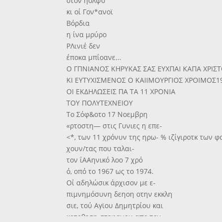
οτον ηόλψο
κι οί Γον*ανοϊ
Βόρδια
η ίνα μρύρο
ΡΛινιέ δεν
έποκα μπΐοανε...
Ο ΓΠΝΙΑΝΟΣ ΚΗΡΥΚΑΣ ΣΑΣ ΕΥΧΠΑΙ ΚΑΠΑ ΧΡΙΣ
ΚΙ ΕΥΤΥΧΙΣΜΕΝΟΣ Ο ΚΑΙΙΜΟΥΡΓΙΟΣ ΧΡΟΙΜΟΣ1
ΟΙ ΕΚΔΗΛΩΣΕΙΣ ΠΑ ΤΑ 11 ΧΡΟΝΙΑ
ΤΟΥ ΠΟΛΥΤΕΧΝΕΙΟΥ
Το Σόφ&οτο 17 Νοεμβρη
«ρτοστη— στις Γυνιες η επε-
<*, των 11 χρόνυν της ηρω- % ιζίγιροτκ των φ
χουν/τας που ταλαι-
τον ΐΑΑηνικό λοο 7 χρό
ό, οπό το 1967 ως το 1974.
Οί αδηλώσικ άρχισον με ε-
πιμνημόσυνη δεηοη οτην εκκλη
σιε, τού Αγϊου Δημητρίου και
κοτοθεση στεφανου απο τον