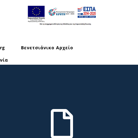
rg
Βενετσιάνικο Αρχείο
νία
