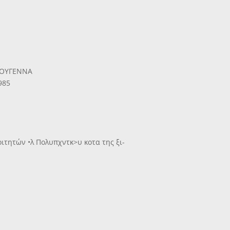
ΤΟΥΓΕΝΝΑ
985
οιτητών •λ Πολυπχντκ>υ κοτα της ξι-