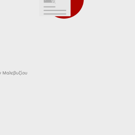
Ο
ών Μαλεβυζίου