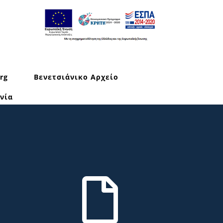
rg
Βενετσιάνικο Αρχείο
νία
