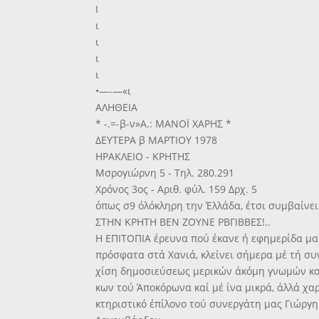
Ι
ι
ι
ι
ι
•—-—«ι
ΑΛΗΘΕΙΑ
* -.=-β-ν»Α.: ΜΑΝΟΪ ΧΑΡΗΣ *
ΔΕΥΤΕΡΑ β ΜΑΡΤΙΟΥ 1978
ΗΡΑΚΛΕΙΟ - ΚΡΗΤΗΣ
Μσρογιώρνη 5 - Τηλ. 280.291
Χρόνος 3ος - Αριθ. φύλ. 159 Δρχ. 5
όπως σ9 όλόκληρη την Έλλάδα, έτσι συμβαίνει 
ΣΤΗΝ ΚΡΗΤΗ ΒΕΝ ΖΟΥΝΕ ΡΒΓΙΒΒΕΣ!..
Η ΕΠΙΤΟΠΙΑ έρευνα πού έκανε ή εφημερίδα μα
πρόσφατα στά Χανιά, κλείνει σήμερα μέ τή συ
χίση δημοσιεύσεως μερικών άκόμη γνωμών κα
κων τού Άποκόρωνα καί μέ ίνα μικρά, άλλά χα
κτηριστικό έπίλονο τού συνεργάτη μας Γιώργη