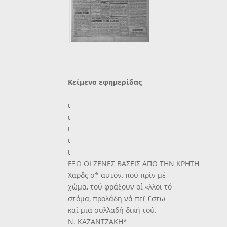
Κείμενο εφημερίδας
ι
ι
ι
ι
ι
ΕΞΩ ΟΙ ΖΕΝΕΣ ΒΑΣΕΙΣ ΑΠΟ ΤΗΝ ΚΡΗΤΗ
Χαρδς σ* αυτόν, πού πρΐν μέ
χώμα, τού φράξουν οί «λλοι τό
στόμα, προλάδη νά πεϊ £στω
καί μιά συλλαδή δική τού.
Ν. ΚΑΖΑΝΤΖΑΚΗ*