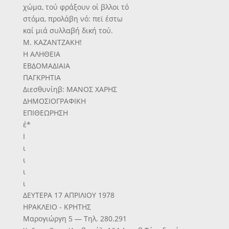
χώμα, τού φράξουν οί βλλοι τό
στόμα, προλάβη νό: πεϊ έστω
καί μιά συλλαβή δική τού.
Μ. ΚΑΖΑΝΤΖΑΚΗ!
Η ΑΛΗΘΕΙΑ
ΕΒΔΟΜΑΔΙΑΙΑ
ΠΑΓΚΡΗΤΙΑ
Διεσθυνίηβ: ΜΑΝΟΣ ΧΑΡΗΣ
ΔΗΜΟΣΙΟΓΡΑΦΙΚΗ
ΕΠΙΘΕΩΡΗΣΗ
έ*
Ι
ι
ι
ι
ι
ΔΕΥΤΕΡΑ 17 ΑΠΡΙΛΙΟΥ 1978
ΗΡΑΚΛΕΙΟ - ΚΡΗΤΗΣ
Μαρογιώργη 5 — Τηλ. 280.291