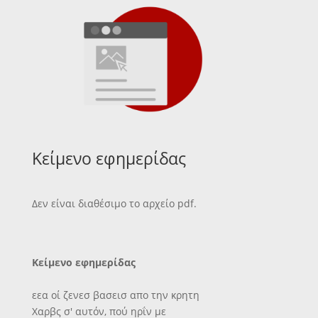
Κείμενο εφημερίδας
Δεν είναι διαθέσιμο το αρχείο pdf.
Κείμενο εφημερίδας
εεα οί ζενεσ βασεισ απο την κρητη
Χαρβς σ' αυτόν, πού ηρΐν με