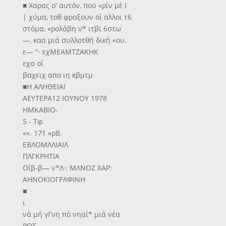
■ Χαρας ο' αυτόν, ποϋ «ρΐν μέ Ι
| χΰμα, τοθ φραξουν οί αλλοι τ6
στόμα, «ρολάβη ν* ιτβϊ 6στω
—, καα μιά συλλοτθή δική «ου.
ε— "· εχΜΕΑΜΤΖΑΚΗΚ
εχα οί
βαχειχ απο ιη κβμτμ
■Η ΑΛΗΘΕΙΑΙ
ΑΕΥΤΕΡΑ12 ΙΟΥΝΟΥ 1978
ΗΜΚΑΒΙΟ-
5 - Τφ.
««. 171 «ρΒ.
ΕΒΛΟΜΛΛΙΑΙΛ
ΠΛΓΚΡΗΤΙΑ
Οΐβ-β— ν*Λ·: ΜΛΝΟΖ ΧΑΡ:
ΑΗΝΟΚΙΟΓΡΛΦΙΝΗ
■
ι
νά μή γΓνη πό νηαί* μιά νέα
ΡΟΣ