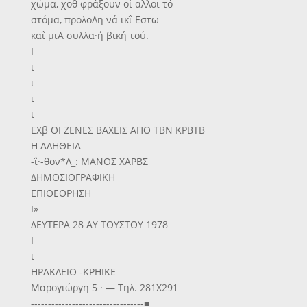
χώμα, χοθ φράξουν οί αλλοι τό
στόμα, προλοΛη νά ικΐ Εστω
καΐ μιΑ συλλα·ή βική τού.
Ι
ι
ι
ι
ι
ΕΧβ ΟΙ ΖΕΝΕΣ ΒΑΧΕΙΣ ΑΠΟ ΤΒΝ ΚΡΒΤΒ
Η ΑΛΗΘΕΙΑ
-ΐ·-θον*Λ_: ΜΑΝΟΣ ΧΑΡΒΣ
ΔΗΜΟΣΙΟΓΡΑΦΙΚΗ
ΕΠΙΘΕΟΡΗΣΗ
Ι»
ΔΕΥΤΕΡΑ 28 ΑΥ ΤΟΥΣΤΟΥ 1978
Ι
ι
ΗΡΑΚΛΕΙΟ -ΚΡΗΙΚΕ
Μαρογιώργη 5 · — Τηλ. 281X291
---------------------------------■