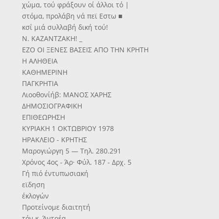
χώμα, τού φράξουν οί άλλοι τό |
στόμα, προλάβη νά πεϊ Εστω ■
κσΐ μιά συλλαβή δική τού!
Ν. ΚΑΖΑΝΤΖΑΚΗ! _
ΕΖΟ ΟΙ ΞΕΝΕΣ ΒΑΣΕΙΣ ΑΠΟ ΤΗΝ ΚΡΗΤΗ
Η ΑΛΗΘΕΙΑ
ΚΑΘΗΜΕΡΙΝΗ
ΠΑΓΚΡΗΤΙΑ
Λιοοθονίήβ: ΜΑΝΟΣ ΧΑΡΗΣ
ΔΗΜΟΣΙΟΓΡΑΦΙΚΗ
ΕΠΙΘΕΩΡΗΣΗ
ΚΥΡΙΑΚΗ 1 ΟΚΤΩΒΡΙΟΥ 1978
ΗΡΑΚΛΕΙΟ - ΚΡΗΤΗΣ
Μαρογιώργη 5 — Τηλ. 280.291
Χρόνος 4ος - Άρ· Φύλ. 187 - Δρχ. 5
Γή πιό έντυπωσιακή
εϊδηση
έκλογών
Προτείνομε διαιτητή
τόν κ. Άντρέα