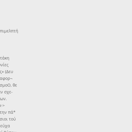
Έπιμελπτή
οτάκη
ωνίες
ς» (Δευ
 αφορ¬
ισμοΟ, θε
ν σχε-
ίων.
κ·>
 την πά*
σιοι τού
 εύχα