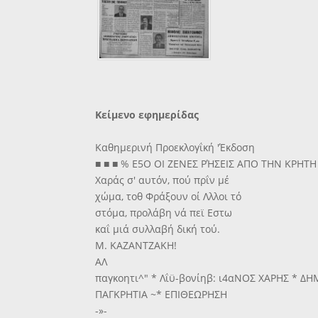
Κείμενο εφημερίδας
Καθημερινή Προεκλογΐκή 'Έκδοση
■ ■ ■ % Ε5Ο ΟΙ ΖΕΝΕΣ ΡΉΣΕΙΣ ΑΠΟ ΤΗΝ ΚΡΗΤΗ
Χαράς σ' αυτόν, πού πρΐν μέ
χώμα, τοθ Φράξουν οί Λλλοι τό
στόμα, προλάβη νά πεϊ Εστω
καΐ μιά συλλαβή δική τού.
Μ. ΚΑΖΑΝΤΖΑΚΗ!
ΑΛ
παγκοητι^" * Λΐϋ-βονίηβ: ι4αΝΟΣ ΧΑΡΗΣ * Δ
ΠΑΓΚΡΗΤΙΑ ~* ΕΠΙΘΕΩΡΗΣΗ
-»-