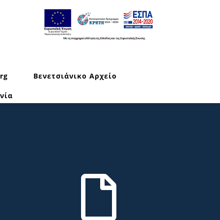
rg
Βενετσιάνικο Αρχείο
νία
