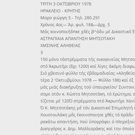
ΤΡΙΤΗ 3 ΟΚΤΏΒΡΙΟΥ 1978
ΗΡΑΚΛΕΙΟ - ΚΡΗΤΗΣ
Μαρο γιώργη 5 - Τηλ. 280.291
Χρόνος 4ος— Άρ. φυλ. 18&—Δρχ. 5
Μάς κοινοποιήδπκε χδές β^άδυ μέ Δικαστικό 
ΑΣΤΡΑΠΙΑΙΑ ΑΠΑΝΤΗΣΗ ΜΗΤΣΟΤΑΚΗ
ΧΜΣΙΝΗΣ ΑΛΗΘΕΙΑΣ
3
150 μόνο τάστρέμματα τής οικογενείας Μητσ
στό Άκρωτήρι (δχι 1200) καί λίγες άκόμη διαφ
Σιό χβεσινό φύλλο τής έβδομαδιαίας «Αληθεία
τέρα 2 'Οκτιυβμίουι 1978 — Φύλλο 188) καί έξ
μάς μιάς διακήρυξης τοΰ ύπαυργείου' Συντον
σομε οτόν κ. Κώστα Μητσοτάκη, τό έρώτημα, α
τίζεται μέ 120Ό στρέμματα στό Άκρωτήρι Χαν
Ό Κ. Μητσοτάκης μέ τόν Δικαοτικό Έπιμελητή 
Χουοτουλάκη μδς έκοινοποιηοε χθές τό 6ράδυ
ρακάτω απαντήση, πού ΰπογράφει ό πληρεξού
Δικηιγόρος κ. Δημ. Μαλλιαράκης καί την όποία