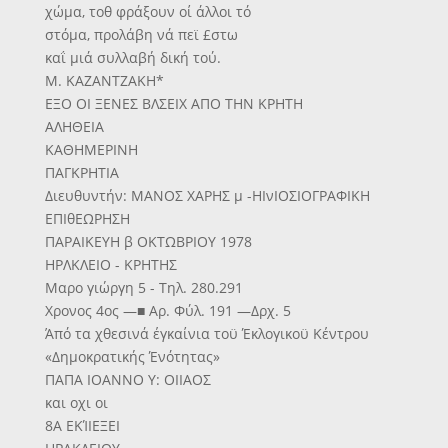
χώμα, τοθ φράξουν οί άλλοι τό
στόμα, προλάβη νά πεϊ £στω
καΐ μιά συλλαβή δική τού.
Μ. ΚΑΖΑΝΤΖΑΚΗ*
ΕΞΟ ΟΙ ΞΕΝΕΣ ΒΛΣΕΙΧ ΑΠΟ ΤΗΝ ΚΡΗΤΗ
ΑΛΗΘΕΙΑ
ΚΑΘΗΜΕΡΙΝΗ
ΠΑΓΚΡΗΤΙΑ
Διευθυντήν: ΜΑΝΟΣ ΧΑΡΗΣ μ -ΗΙνΙΟΣΙΟΓΡΑΦΙΚΗ
ΕΠΙθΕΩΡΗΣΗ
ΠΑΡΑΙΚΕΥΗ β ΟΚΤΩΒΡΙΟΥ 1978
ΗΡΛΚΛΕΙΟ - ΚΡΗΤΗΣ
Μαρο γιώργη 5 - Τηλ. 280.291
Χρονος 4ος —■ Αρ. Φύλ. 191 —Δρχ. 5
Άπό τα χθεσινά έγκαίνια τοϋ Έκλογικοϋ Κέντρου
«Δημοκρατικής Ένότητας»
ΠΑΠΑ ΙΟΑΝΝΟ Υ: ΟΙΙΑΟΣ
και οχι οι
8Α ΕΚΊΙΕΞΕΙ