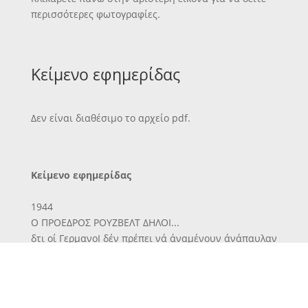
περισσότερες φωτογραφίες.
Κείμενο εφημερίδας
Δεν είναι διαθέσιμο το αρχείο pdf.
Κείμενο εφημερίδας
1944
Ο ΠΡΟΕΔΡΟΣ ΡΟΥΖΒΕΛΤ ΔΗΛΟΙ...
δτι οί ΓερμανοΙ δέν πρέπει νά άναμένουν άνάπαυλαν
άπό
τούς Συμμάχους κατά την διάρκειαν τού χειμώνος.
Δέν θά α¬
φήσωμεν τόν εχθρόν ουδέ επί στιγμήν ώστε νά