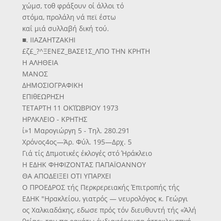
χώμσ, τοθ φράξουν οί άλλοι τό
στόμα, προλάλη νά πεϊ έστω
καΐ μιά συλλαβή δική τού.
■. ΙΙΑΖΑΗΤΖΑΚΗΙ
£ζ£_?^ΞΕΝΕΖ_ΒΑΣΕ1Σ_ΛΠΟ ΤΗΝ ΚΡΗΤΗ
Η ΑΛΗΘΕΙΑ
ΜΑΝΟΣ
ΔΗΜΟΣΙΟΓΡΑΦΙΚΗ
ΕΠΙθΕΩΡΗΣΗ
ΤΕΤΑΡΤΗ 11 ΟΚΊΏΒΡΙΟΥ 1973
ΗΡΛΚΛΕΙΟ - ΚΡΗΤΗΣ
ί»1 Μαρογιώργη 5 - Τηλ. 280.291
Χρόνος4ος—Άρ. Φύλ. 195—Δρχ. 5
Γιά τίς Δπμοτικές έκλογές στό Ήράκλειο
Η ΕΔΗΚ ΦΗΦΙΖΟΝΤΑΣ ΠΑΠΑΪΟΑΝΝΟΥ
ΘΑ ΑΠΟΔΕΙΞΕΙ ΟΤΙ ΥΠΑΡΧΕΙ
Ο ΠΡΟΕΔΡΟΣ τής Περκρερειακής Έπιτροπής τής
ΕΔΗΚ "Ηρακλείου, γιατρός — νευρολόγος κ. Γεώργι
ος Χαλκιαδάκης, εδωσε πρός τόν διευθυντή τής «Άλή