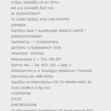
στόμα, προλάβη νά ηεϊ Εστω
καΐ μια συλλαβή δική τού.
Μ. ΚΑΖΑΝΤΖΑΚΗ*
ΟΙ ΞΕΝΕΣ ΒΛΣΕΙΣ ΑΠΟ ΤΗΝ ΚΡΜΤΜ
ΑΛΗΘΕΙΑ
ΠΔΓΚΡμτ·ΔΑΙΑ * ΛιοοθονΐΑβ: ΜΑΝΟΣ ΧΑΡΗΣ *
ΔΗΜΟΣΙΟΓΡΑΦΙΚΗ
ΠΑΓΚΡΗΤΙΑ ~ ^ ΕΠΙΘΕΩΡΗΣΗ
ΔΕΥΤΕΡΑ 13 ΝΟΕΜΒΡΙΟΥ 1978
ΗΡΑΚΛΕΙΟ - ΚΡΗΤΗΣ
Μαρογιώργη 5 — Τηλ. 280.291
Χρόνος 4ος — Άρ. Φύλ. 202 — Δρχ. 5
Καλοΰμετοΰς κ. κ. Νομάρχη Ηρακλείου, Ύπουργό
Ναυτιλίας καί κάθε άλλον
άρμόδιο νά άπαντήσουν-ΓΙΑ ΤΟ ΛΙΜΑΝΙ ΜΑΣ- άν
είναι άλήθεια ή δχι ότι!
ΥΠΑΡΧΟΥΙΜ
ΣΤΟΥΣ
ΕΙΜΟΒΡΑΧΙΟΙΜ
Οί πληροφορίες άναφέρουν ότι εγινε ερευνα άπό