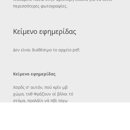
περισσότερες φωτογραφίες.
Κείμενο εφημερίδας
Δεν είναι διαθέσιμο το αρχείο pdf.
Κείμενο εφημερίδας
Χσρδς σ' αυτόν, πού κρΐν μβ
χώμα, τοθ Φράζουν οί βλλοι τό
στόμα, προλάΐη νά πβϊ Ισχω
καΐ μιά συλλσ·ή δική τού.
Β. ΚΑΖΑΝΤΖΑΚΗ
Ι
ι