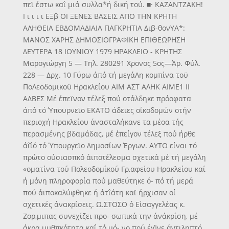
πεϊ έστω καΐ μιά συλλα*ή δική τού. ■· ΚΑΖΑΝΤΖΑΚΗ!
Ι ι ι ι ι ΕΞβ ΟΙ ΞΕΝΕΣ ΒΑΣΕΙΣ ΑΠΟ ΤΗΝ ΚΡΗΤΗ
ΑΛΗΘΕΙΑ ΕΒΔΟΜΑΔΙΑΙΑ ΠΑΓΚΡΗΤΙΑ Διβ-θονΥΑ*:
ΜΑΝΟΣ ΧΑΡΗΣ ΔΗΜΟΣΙΟΓΡΑΦΙΚΗ ΕΠΙΘΕΩΡΗΣΗ
ΔΕΥΤΕΡΑ 18 ΙΟΥΝΙΟΥ 1979 ΗΡΑΚΛΕΙΟ - ΚΡΗΤΗΣ
Μαρογιώργη 5 — Τηλ. 280291 Χρονος 5ος—Άρ. Φύλ.
228 — Δρχ. 10 Γύρω άπό τή μεγάΛη κομπίνα τοϋ
ΠοΛεοδομικοϋ Ηρακλείου ΑΙΜ ΑΣΤ ΑΛΗΚ ΑΙΜΕ1 II
ΑΔΒΕΣ Μέ έπεϊνον τέλεξ πού οτάλδηκε πρόοφατα
άπό τό Ύπουρνεϊο ΕΚΑΤΟ άδειες οΐκοδομών οτήν
περιοχή Ηρακλείου άνασταλήκανε τα μέοα τής
περασμένης βδαμάδας, μέ έπείγον τέλεξ πού ήρθε
άΐΐό τό Ύπουργεϊο Δημοσίων Έργων. ΑΥΤΟ είναι τό
πρώτο ούσιασπκό άιποτέλεσμα σχετικά μέ τή μεγάλη
«οματίνα τοΰ Πολεοδομΐκοΰ Γρ,αφείου Ηρακλείου καί
ή μόνη πληροφορία πού μαθεύτηκε ό- πό τή μερά
πού άιποκαλύφθηκε ή άτΐάτη καϊ ήρχισαν οί
σχετικές άνακρίσεις. Ω.ΣΤΟΣΟ ό Είσαγγελέας κ.
Ζορ,μιπας συνεχίζει προ- σωπικά την άνάκρΐση, μέ
άκρα μυθπκότητα καΐ τό μό- νο πού έγΊνε άντιληπτό