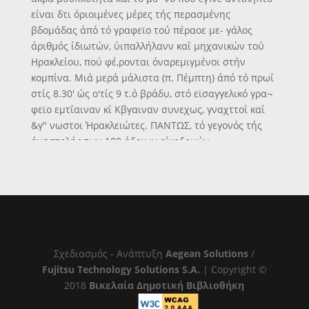
είναι δτι όριοιμένες μέρες τής περασμένης
βδομάδας άπό τό γραφεϊο τού πέραοε με- γάλος
άριθμός ίδιωτών, ύιπαλλήλανν καΐ μηχανικών τοΰ
Ηρακλείου, πού φέ,ρονται όναρεμιγμένοι στήν
κομπίνα. Μιά μερά μάλιστα (π. Πέμπτη) άπό τό πρωΐ
στίς 8.30' ώς ο'τίς 9 τ.ό βράδυ, στό εϊσαγγελικό γρα¬
φεϊο εμτΐαιναν κΐ Κβγαιναν συνεχως, γναχττοΐ καΐ
&γ" νωστοι Ήρακλειώτες. ΠΑΝΤΩΣ, τό γεγονός τής
άναστολής των 100 άδειων οίκοδομών-
ύπογραρμίζει δσα ακριβώς άποκάλυφε ή «Άλήθεια»
πριν άπό δυό βδομάδες. 'ΡΓ Φ ο Καί οτό ΉράκΛειο
ΑΝΑΚΡΙΣΕΙΣ ΠΑ ΤΗΝ ΚΟΜΠΙΝΑ ΤΩΝ ΕΞΕΤΑΣΕΩΙΜ Η
ΝΕΑ Πανελλήν*α κομτηνα, η σχπκή μέ τα θέματα,
των ει- οαγωγιχίς ιξετάσεων, εϊχε την προίχτασή της
καί στό Ηρά- κλϋθΙ ΑΝ καί δέν δόθηκε καμμιά σχε-
τ*ή ιίδηση αττό τίς υττεύθυνες Αρχές, η «Αλήθεια»
Σχεδιασμός - Ανάπτυξη
Aegean Solutions
/
ϊμσθε την ιζήί πληροφορία, την οποία κ« μεταδίδα
Fujitsu Technology Solutions S.A.
| Copyright ©
στό αναγνωσπκό της κοινό: ΜΕ υσανγελική εντολή,
2018
Βικελαία Δημοτική Βιβλιοθήκη
ποθ δό θΐ)« από τόν κ. Ζορμττό πρός 1Κ «ιταδωχτικές