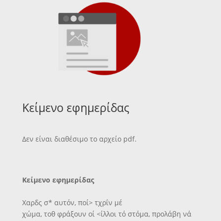
Κείμενο εφημερίδας
Δεν είναι διαθέσιμο το αρχείο pdf.
Κείμενο εφημερίδας
Χαρδς σ* αυτόν, ποί> τχρΐν μέ
χώμα, τοθ φράξουν οί <ίλλοι τό στόμα, προλάβη νά