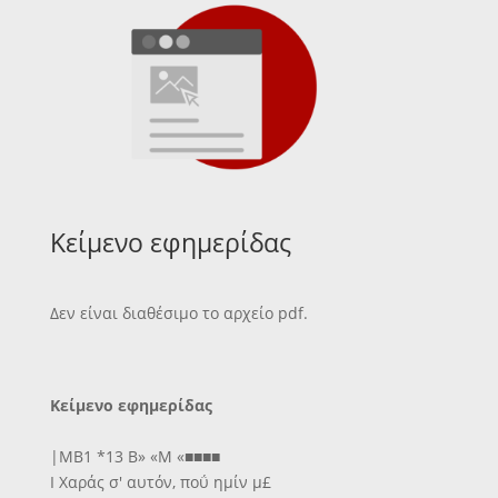
Κείμενο εφημερίδας
Δεν είναι διαθέσιμο το αρχείο pdf.
Κείμενο εφημερίδας
|ΜΒ1 *13 Β» «Μ «■■■■
Ι Χαράς σ' αυτόν, ποΰ ημίν μ£