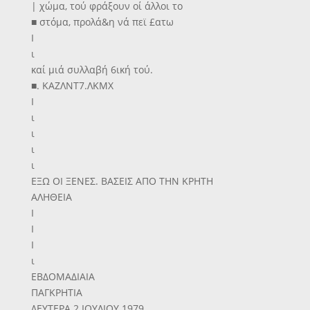
| χώμα, τού φράξουν οί άλλοι το
■ στόμα, προλά&η νά πεϊ £ατω
Ι
ι
καί μιά συλλαβή 6ική τού.
■. ΚΑΖΛΝΤ7.ΛΚΜΧ
Ι
ι
ι
ι
ι
ΕΞΩ ΟΙ ΞΕΝΕΣ. ΒΑΣΕΙΣ ΑΠΟ ΤΗΝ ΚΡΗΤΗ
ΑΛΗΘΕΙΑ
Ι
Ι
Ι
ι
ΕΒΔΟΜΑΔΙΑΙΑ
ΠΑΓΚΡΗΤΙΑ
ΔΕΥΤΕΡΑ 2 ΙΟΥΛΙΟΥ 1979