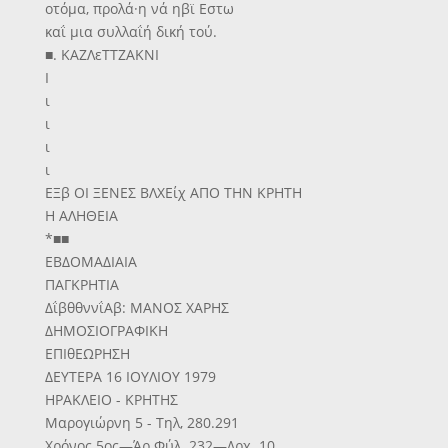
οτόμα, προλά·η νά ηβϊ Εστω
καΐ μια συλλαΐή δική τού.
■. ΚΑΖΛεΤΤΖΑΚΝΙ
Ι
ι
ι
ι
ι
ΕΞβ ΟΙ ΞΕΝΕΣ ΒΛΧΕίχ ΑΠΟ ΤΗΝ ΚΡΗΤΗ
Η ΑΛΗΘΕΙΑ
*■■
ΕΒΔΟΜΑΔΙΑΙΑ
ΠΑΓΚΡΗΤΙΑ
ΔΐβθθννΐΑβ: ΜΑΝΟΣ ΧΑΡΗΣ
ΔΗΜΟΣΙΟΓΡΑΦΙΚΗ
ΕΠΙθΕΩΡΗΣΗ
ΔΕΥΤΕΡΑ 16 ΙΟΥΛΙΟΥ 1979
ΗΡΑΚΛΕΙΟ - ΚΡΗΤΗΣ
Μαρογιώρνη 5 - Τηλ, 280.291
Χρόνος 5ος—Άρ.Φύλ. 232—Δρχ. 10