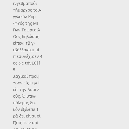
ϊνγεθμαπούι
^ήμαρχος τοϋ-
γγλικόν Κομ
•ΦΥός της ΜΙ
Γων Τσώρτσιλ
Όυς δηλώσας
είπεν: τβ γ»
ιβάλλονται αί
π εσυνέχισεν 4
ος ε(ς τήνΕύ|ί
5
.ιαχικαί προΐ|
^σον είς την Ι
είς την Δυσιν
ούς. Ό ύτκ#
πόλεμος δι»
δόν έξέλιπε 1
ρά δτι είναι οί
Γ)σις των άρί