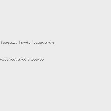
υ Γραφικών Τεχνών Γραμματικάκη
δεΛφος χουντικοϋ ύπουργοϋ