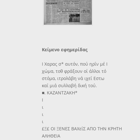
Κείμενο εφημερίδας
Ι Χαρας σ* αυτόν, πού ηρΐν μέ Ι
χώμα, τοθ φράξουν οί άλλοι τό
στόμα, ιτρολάβη νά ιχεΐ Εστω
καΐ μιά συλλαβή δική τού.
■. ΚΑΖΑΝΤΖΑΚΗ*
Ι
ι
ι
ι
£Ξ£ ΟΙ ΞΕΝΕΣ ΒΑΧεΐΣ ΑΠΟ ΤΗΝ ΚΡΗΤΗ
ΑΛΗΘΕΙΑ