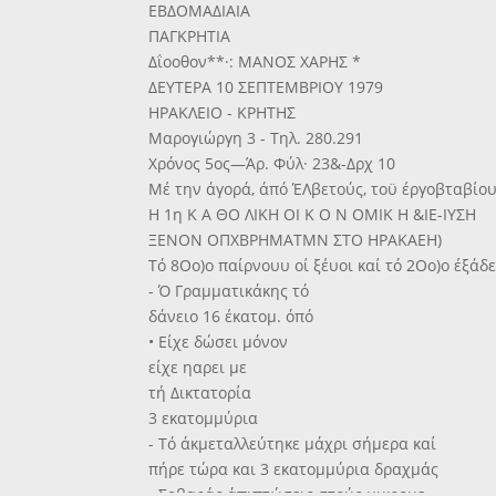
ΕΒΔΟΜΑΔΙΑΙΑ
ΠΑΓΚΡΗΤΙΑ
Δΐοοθον**·: ΜΑΝΟΣ ΧΑΡΗΣ *
ΔΕΥΤΕΡΑ 10 ΣΕΠΤΕΜΒΡΙΟΥ 1979
ΗΡΑΚΛΕΙΟ - ΚΡΗΤΗΣ
Μαρογιώργη 3 - Τηλ. 280.291
Χρόνος 5ος—Άρ. Φύλ· 23&-Δρχ 10
Μέ την άγορά, άπό ΈΛβετούς, τοϋ έργοβταβίο
Η 1η Κ Α ΘΟ ΛΙΚΗ ΟΙ Κ Ο Ν ΟΜΙΚ Η &ΙΕ-ΙΥΣΗ
ΞΕΝΟΝ ΟΠΧΒΡΗΜΑΤΜΝ ΣΤΟ ΗΡΑΚΑΕΗ)
Τό 8Οο)ο παίρνουυ οί ξέυοι καί τό 2Οο)ο έξά
- Ό Γραμματικάκης τό
δάνειο 16 έκατομ. όπό
• Είχε δώσει μόνον
είχε ηαρει με
τή Δικτατορία
3 εκατομμύρια
- Τό άκμεταλλεύτηκε μάχρι σήμερα καί
πήρε τώρα και 3 εκατομμύρια δραχμάς
• Σοβαράς άπιπτώσεις στούς μικρομε-