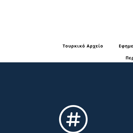
Τουρκικό Αρχείο
Εφημε
Πε
