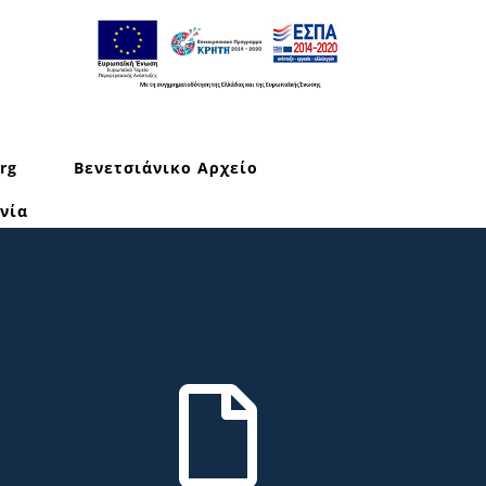
rg
Βενετσιάνικο Αρχείο
νία
