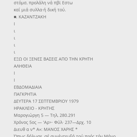
στόμσ, προλάλη νά πβϊ Εστω
καΐ μιά συλλα·ή δική τού.
■. ΚΑΖΑΝΤΖΑΚΗ
Ι
ι
ι
ι
ι
ΕΞΩ ΟΙ ΞΕΝΕΣ ΒΑΣΕΙΣ ΑΠΟ ΤΗΝ ΚΡΗΤΗ
ΑΛΗΘΕΙΑ
Ι
Ι
ΕΒΔΟΜΑΔΙΑΙΑ
ΠΑΓΚΡΗΤΙΑ
ΔΕΥΤΕΡΑ 17 ΣΕΠΤΕΜΒΡΙΟΥ 1979
ΗΡΑΚΛΕΙΟ - ΚΡΗΤΗΣ
Μαρογιώργη 5 — Τηλ, 280.291
Χρόνος 5ος — 'Αρ>· Φύλ· 237—Δρχ. 10
Διευθ α ν* Α»: ΜΑΝΟΣ ΧΑΡΗΣ *
Όπως δήλωσε, σέ συνέντευξή τού πρός τόν Μάνο