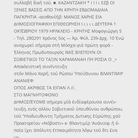
συλλαβή δική τού. ■. ΚΑΖΑΝΤΖΑΚΗ * I Ι Ι ι ΕΖβ ΟΙ
ΞΕΝΕΣ ΒΑΣΕΙΣ ΑΠΟ ΤΗΝ ΚΡΗΤΗ ΕΒΔΟΜΑΔΙΑΙΑ
ΠΑΓΚΡΗΤΙΑ -αεοθονΐήβ: ΜΑΝΟΣ ΧΑΡΗΣ ΕΙΑ
ΔΗΜΟΣΙΟΓΡΑΦΙΚΗ ΕΠΙΘΕΩΡΗΣΗ Ι ι ι ι ι ΔΕΥΤΕΡΑ 1
ΟΚΊΏΒΡΙΟΥ 1979 ΗΡΛΚΛΕΙΟ - ΚΡΗΤΗΣ Μοφογιώργη 5
- Τηλ. 280291 Χρόνος 5ος — Άρ. Φύλ. 239-Δρχ. 10 Ένώ
αναχωρεί σήμερα στή Μόσχα-γιά πρώτη φορά -
Έλληνας Πρωδυπουργός ΙΜΙΣ Β/ΙΕΠΟΥΝ ΟΙ
ΣΟΒΙΕΤΙΚΟΙ ΤΟ ΤΑΞΙΝ ΚΑΡΑΜΑΝΑΗ ΠΗ ΡΟΣΙΑ Ο _>
Αποκλειστική συνέντευξη
στόν Μάνο Χαρή, τού Ρώσου ΎπεύΘυνου ΒΛΑΝΤΙΜΙΡ
ΑΝΑΝΙΕΦ
ΟΠΟΣ ΑΚΡΙΒΩΣ ΤΑ ΕΙΠΑΝ Λ //,
ΣΤΟ ΜΑΓΝΗΤΟΦΟΝΟ
ΔΗΜΟΣΙΈΥΟΜΕ σήμερα μΐά ένδΐαφέρουσα ουνέν-
τευξη, ενός αλλου Σοβιετικοΰ ύπευθύνου ανθρώπου,
τού 'Υποδιευθυντη Τμήματος Δυτικης Εύρώπης χοΰ
Πρακτορείου «Νόβοστι» κ· Βλαντιμίρ 'Ανάνιεφ, ή ό-
ποία ίχει άπόλυτη έτπκαιρότητα λόγω τοΰ δτι £να
με-