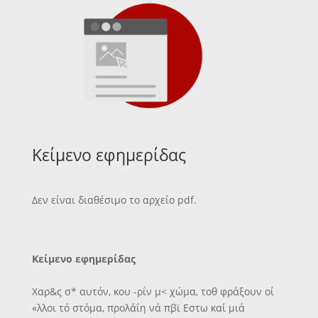
Κείμενο εφημερίδας
Δεν είναι διαθέσιμο το αρχείο pdf.
Κείμενο εφημερίδας
Χαρ&ς σ* αυτόν, κου -ρΐν μ< χώμα, τοθ φράξουν οί
«λλοι τό στόμα, προλάΐη νά πβϊ Εστω καί μιά