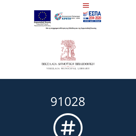
91028
