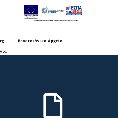
rg
Βενετσιάνικο Αρχείο
νία
