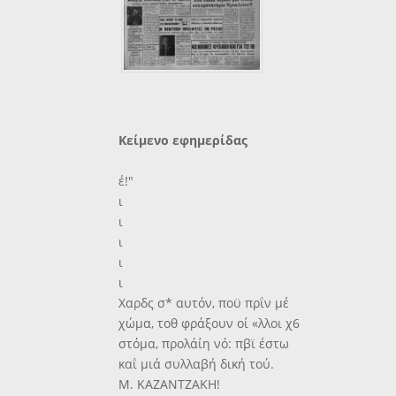
Κείμενο εφημερίδας
έ!"
ι
ι
ι
ι
ι
Χαρδς σ* αυτόν, ποϋ πρΐν μέ
χώμα, τοθ φράξουν οί «λλοι χ6
στόμα, προλάίη νό: πβϊ έστω
καΐ μιά συλλαβή δική τού.
Μ. ΚΑΖΑΝΤΖΑΚΗ!