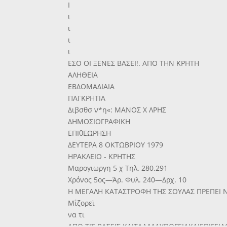
Ι
ι
ι
ι
ι
ΕΣΟ ΟΙ ΞΕΝΕΣ ΒΑΣΕΙ!. ΑΠΟ ΤΗΝ ΚΡΗΤΗ
ΑΛΗΘΕΙΑ
ΕΒΔΟΜΑΔΙΑΙΑ
ΠΑΓΚΡΗΤΙΑ
Διβσθσ ν*η«: ΜΑΝΟΣ Χ ΛΡΗΣ
ΔΗΜΟΣΙΟΓΡΑΦΙΚΗ
ΕΠΙθΕΩΡΗΣΗ
ΔΕΥΤΕΡΑ 8 ΟΚΤΩΒΡΙΟΥ 1979
ΗΡΑΚΛΕΙΟ - ΚΡΗΤΗΣ
Μαρογιωργη 5 χ Τηλ. 280.291
Χρόνος 5ος—Άρ. Φυλ. 240—Δρχ. 10
Η ΜΕΓΑΛΗ ΚΑΤΑΣΤΡΟΦΗ ΤΗΣ ΣΟΥΛΑΣ ΠΡΕΠΕΙ 
Μΐζορεϊ
να τι
ΑΠΟ ΤΙΣ ΒΑΣΕΙΣ ΚΑΙΤΑΑΛΛΑΥΠΟΓΕΙΑΚΑΙΕΠΙΓΕΙ