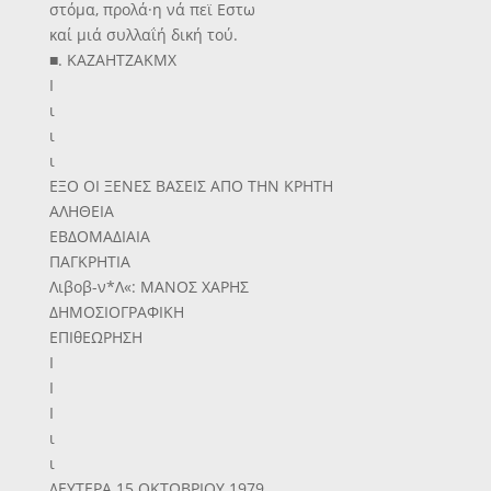
στόμα, προλά·η νά πεϊ Εστω
καί μιά συλλαΐή δική τού.
■. ΚΑΖΑΗΤΖΑΚΜΧ
Ι
ι
ι
ι
ΕΞΟ ΟΙ ΞΕΝΕΣ ΒΑΣΕΙΣ ΑΠΟ ΤΗΝ ΚΡΗΤΗ
ΑΛΗΘΕΙΑ
ΕΒΔΟΜΑΔΙΑΙΑ
ΠΑΓΚΡΗΤΙΑ
Λιβοβ-ν*Λ«: ΜΑΝΟΣ ΧΑΡΗΣ
ΔΗΜΟΣΙΟΓΡΑΦΙΚΗ
ΕΠΙθΕΩΡΗΣΗ
Ι
Ι
Ι
ι
ι
ΔΕΥΤΕΡΑ 15 ΟΚΤΩΒΡΙΟΥ 1979