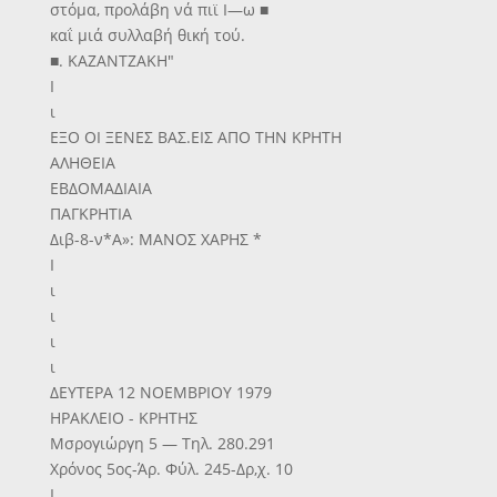
στόμα, προλάβη νά πιϊ Ι—ω ■
καΐ μιά συλλαβή θική τού.
■. ΚΑΖΑΝΤΖΑΚΗ"
Ι
ι
ΕΞΟ ΟΙ ΞΕΝΕΣ ΒΑΣ.ΕΙΣ ΑΠΟ ΤΗΝ ΚΡΗΤΗ
ΑΛΗΘΕΙΑ
ΕΒΔΟΜΑΔΙΑΙΑ
ΠΑΓΚΡΗΤΙΑ
Διβ-8-ν*Α»: ΜΑΝΟΣ ΧΑΡΗΣ *
Ι
ι
ι
ι
ι
ΔΕΥΤΕΡΑ 12 ΝΟΕΜΒΡΙΟΥ 1979
ΗΡΑΚΛΕΙΟ - ΚΡΗΤΗΣ
Μσρογιώργη 5 — Τηλ. 280.291
Χρόνος 5ος-Άρ. Φύλ. 245-Δρ,χ. 10
Ι