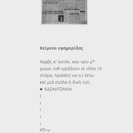
Κείμενο εφημερίδας
Χαρβς α' αυτόν, κου «ριν μ*
χώμα, τοθ «ρράξουν οί «λλοι τό
στόμα, προλάΐη να η·ΐ Ιστω
καί μιά συλλα·ή δική τού.
■· ΚΔΖΑΗΤΖΑΚΝΙ
Ι
ι
ι
ι
ι
ΧΊΊ>υ