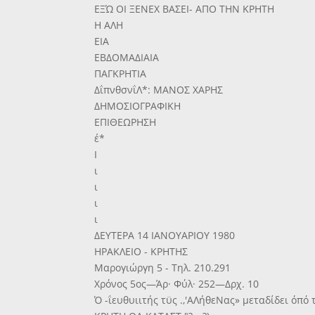
ΕΞΏ ΟΙ ΞΕΝΕΧ ΒΑΣΕΙ- ΑΠΟ ΤΗΝ ΚΡΗΤΗ
Η ΑΛΗ
ΕΙΑ
ΕΒΔΟΜΑΔΙΑΙΑ
ΠΑΓΚΡΗΤΙΑ
ΔΐπνθσνΐΛ*: ΜΑΝΟΣ ΧΑΡΗΣ
ΔΗΜΟΣΙΟΓΡΑΦΙΚΗ
ΕΠΙΘΕΩΡΗΣΗ
έ*
Ι
ι
ι
ι
ι
ΔΕΥΤΕΡΑ 14 ΙΑΝΟΥΑΡΙΟΥ 1980
ΗΡΑΚΛΕΙΟ - ΚΡΗΤΗΣ
Μαρογιώργη 5 - Τηλ. 210.291
Χρόνος 5ος—Άρ· Φύλ· 252—Δρχ. 10
Ό -ΐευθυιιτής τϋς .,'ΑΛήθεΝας» μεταδίδει όπ