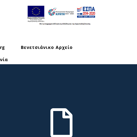
rg
Βενετσιάνικο Αρχείο
νία
