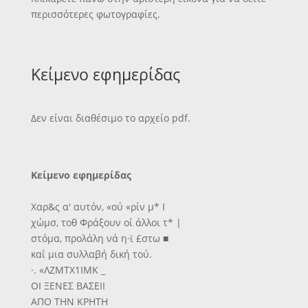
περισσότερες φωτογραφίες.
Κείμενο εφημερίδας
Δεν είναι διαθέσιμο το αρχείο pdf.
Κείμενο εφημερίδας
Χαρ&ς α' αυτόν, «ού «ρίν μ* Ι
χώμσ, τοθ Φράξουν οί άλλοι τ* |
στόμα, προλάλη νά η·ϊ £στω ■
καΐ μια συλλαβή δική τού.
·. «ΛΖΜΤΧ1ΙΜΚ _
ΟΙ ΞΕΝΕΣ ΒΑΣΕΙΙ
ΑΠΟ ΤΗΝ ΚΡΗΤΗ