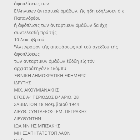
άφοπλίσεως των
Ελληνικων άνταρτικώ όμάδων. Ώς ήδη εδήλωσεν ό κ
Παπανδρέου
ή άφόπλισις των άνταρτικϋν όμάδων δα έχη
συντελεσδή πρό τής
10 Δεκεμβριού
"Αντίγραφον τής αποφάσεως καΙ τού σχεδΐου τής
άφοπλίσεως
των άνταρτικϋν όμάδων έδόδη είς τόν
αρχιστράτηγόν κ Σκόμπυ
ΈΘΝΙΚΗ ΔΗΜΟΚΡΑΤΙΚΗ ΕΦΗΜΕΡΙΣ
ΙΔΡΥΤΗΣ
ΜΙΧ. ΑΚΟΥΜΙΑΝΑΚΗΣ
ΕΤΟΣ Α·' ΠΕΡΙΟΔΟΣ Β·' ΑΡΙΘ. 28
ΣΑΒΒΑΤΟΝ 18 Νοεμβριού 1944
ΔΙΕΥΘ. ΣΥΝΤΑΞΕΩΣ· ΕΜ. ΠΕΤΡΑΚΗΣ
ΔΙΕΥΘΥΝΤΗΝ
ΙΩΑ ΝΝ ΗΣ ΜΠΙΖΑΚΗΣ
ΜΗ ΕΞΑΠΗΤΑΤΕ ΤΟΠ ΛΑΟΝ