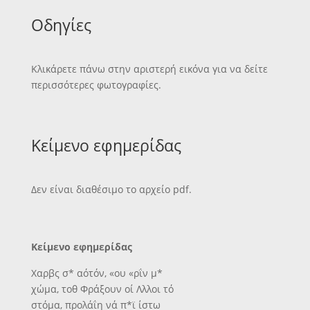
Οδηγίες
Κλικάρετε πάνω στην αριστερή εικόνα για να δείτε
περισσότερες φωτογραφίες.
Κείμενο εφημερίδας
Δεν είναι διαθέσιμο το αρχείο pdf.
Κείμενο εφημερίδας
Χαρβς σ* αότόν, «ου «ρΐν μ*
χώμα, τοθ Φράξουν οί Λλλοι τό
στόμα, προλάΐη νά π*ϊ ίστω