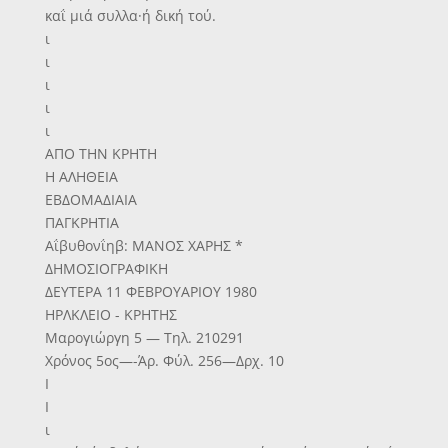
καΐ μιά συλλα·ή δική τού.
ι
ι
ι
ι
ι
ΑΠΟ ΤΗΝ ΚΡΗΤΗ
Η ΑΛΗΘΕΙΑ
ΕΒΔΟΜΑΔΙΑΙΑ
ΠΑΓΚΡΗΤΙΑ
Αΐβυθονΐηβ: ΜΑΝΟΣ ΧΑΡΗΣ *
ΔΗΜΟΣΙΟΓΡΑΦΙΚΗ
ΔΕΥΤΕΡΑ 11 ΦΕΒΡΟΥΑΡΙΟΥ 1980
ΗΡΛΚΛΕΙΟ - ΚΡΗΤΗΣ
Μαρογιώργη 5 — Τηλ. 210291
Χρόνος 5ος—-Άρ. Φύλ. 256—Δρχ. 10
Ι
Ι
ι