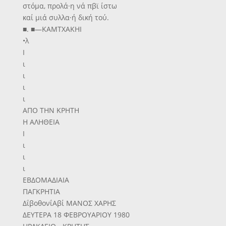
στόμα, προλά·η νά πβϊ ίστω
καί μιά συλλα·ή δική τού.
■. ■—ΚΑΜΤΧΑΚΗΙ
•λ
Ι
ι
ι
ι
ι
ΑΠΟ ΤΗΝ ΚΡΗΤΗ
Η ΑΛΗΘΕΙΑ
Ι
ι
ι
ι
ΕΒΔΟΜΑΔΙΑΙΑ
ΠΑΓΚΡΗΤΙΑ
ΔΐβοθονΐΑβί ΜΑΝΟΣ ΧΑΡΗΣ
ΔΕΥΤΕΡΑ 18 ΦΕΒΡΟΥΑΡΙΟΥ 1980