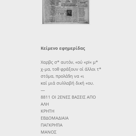
Κείμενο εφημερίδας
Χαρβς σ* αυτόν, «ού «ρΙ« μ*
χ-μα, τοθ φράξουν οί άλλοι τ*
στόμα, προλά§η να «ι
καΐ μιά συλλαβή δική «ου.
—
8811 ΟΙ 2ΕΝΕΣ ΒΑΣΕΙΣ ΑΠΟ
ΑΛΗ
ΚΡΗΤΗ
ΕΒΔΟΜΑΔΙΑΙΑ
ΠΑΓΚΡΗΊΊΑ
ΜΑΝΟΣ