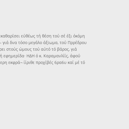
εκαθαρΐσει εύθέως τή θέση τού σέ έξι όκόμη
γιά δνα τόσο μεγάλο άξϊωμα, τοΰ Πρρέδρου
ρει στούς ώμους τού αύτό τό βάρος, γιά
ρή εφημερίδα· ΗΔΗ ό κ. Καραμανλίΐς, άφοΰ
ερη εκφρά¬ ίίριθε προχΐβές 6ρα6υ καΐ μέ τό