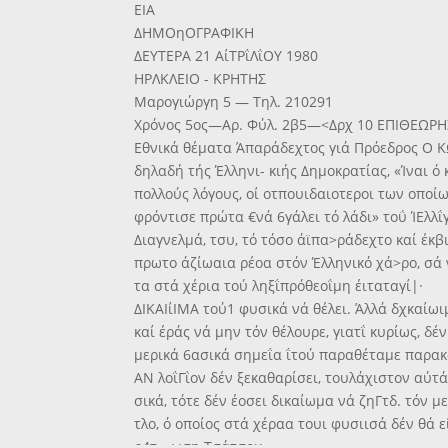
ΕΙΑ
ΔΗΜΟηΟΓΡΑΦΙΚΗ
ΔΕΥΤΕΡΑ 21 ΑίΤΡΐΛΐΟΥ 1980
ΗΡΛΚΛΕΙΟ - ΚΡΗΤΗΣ
Μαρογιώργη 5 — Τηλ. 210291
Χρόνος 5ος—Αρ. Φύλ. 2β5—<Δρχ 10 ΕΠΙΘΕΩΡΗΣΗ 
Εθνικά θέματα Άπαράδεχτος γιά Πρόεδρος Ο 
δηλαδή τής Έλληνι- κιής Δημοκρατίας, «Ίναι ό
πολλούς λόγους, οί οτπουιδαιοτεροι των οποί
φρόντισε πρώτα €νά 6γάλει τό λάδι» τοΰ ΊΕλλΐ
Διαγνελμά, τσυ, τό τόσο άϊπα>ράδεχτο καί έκβ
πρωτο άζίωαια ρέοα στόν Έλληνικό χά>ρο, σά
τα στά χέρια τού ληξΐπρόθεοΐμη έιταταγί|·
ΔΙΚΑΙίΙΜΑ τού1 φυσικά νά θέλει. Άλλά δχκαίω
καί έράς νά μην τόν θέλουρε, γιατΐ κυρίως, δέ
μερικά 6ασικά σημεΐα ΐτού παραθέταμε παρα
ΑΝ λοΐΓΐον δέν ξεκαθαρίσει, τουλάχιστον αύτά
σικά, τότε δέν έοσει δικαίωμα νά ζηΓτδ. τόν με
τλο, ό οποίος στά χέραα τουι φυσιισά δέν θά ε
ρ4τ—ωση Τσάτσου».