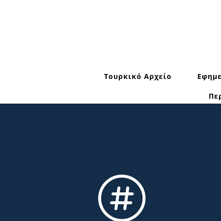
Τουρκικό Αρχείο
Εφημε
Πε
