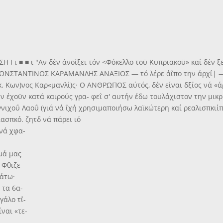
Ι ι ■ ■ ι "Αν δέν άνοΐξει τόν <Φόκελλο τοϋ Κυπριακοϋ» καί δέν ξ
ΚΩΝΣΤΑΝΤΙΝΟΣ ΚΑΡΑΜΑΝΛΗΣ ΑΝΑΞΙΟΣ — τό λέρε άΐπο την άρχί| — 
 κ. Κων)νος Καρ«μανλί)ς· Ο ΑΝΘΡΩΠΟΣ αύτός, δέν είναι δξΐος νά «ά
ων έχοϋν κατά καιρούς γρα- φεΐ σ' αυτήν έδω τουλάχιστον την μικ
γνιχοΰ Λαοΰ (γιά νά ΐχή χρησιμαποιήσω λαϊκώτερη καί ρεαλισπκιίπ
ιασπκό. ζητδ νά πάρει ιό
 νά χφα-
ιμά μας
ν Φθιζε
κάτω·
 τα 6α-
γάλο τΐ-
ίναι «τε-