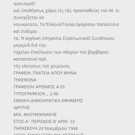
ΙματισμοΟ
καί ύποδήσεως χάρις είς τάς προσπαθείας τού Μ. Ιν.
συνεχίζεται κα
νονικώτατα. Τα ΈλληνόΐΤουλα έφόρεσαν παπούτσια
καί ένδύμα-
τα. Ή αγγλικη ύπηρεσία ΣτρατιωτικοΟ Συνδέσμου
μεριμνδ διά την
ταχείαν έπούλωσιν των πληγών τοϋ βαρβάρου
κατακτητοΰ πρό
τής ελεύσεως τοΰ χειμώνος.
ΓΡΑΦΕΙΑ: ΠΛΑΤΕΙΑ ΑΠΟΥ ΜΗΝΑ
ΤΗΛΕΦΩΝΑ
ΓΡΑΦΕΙΟΝ ΑΡΙΘΜΟΣ 4-55
ΤΥΠΟΓΡΑΦΕΙΟΝ „ 2-06
ΕΘΝΙΚΗ ΔΗΜΟΚΡΑΤΙΚΗ ΕΦΗΜΕΡΙΣ
ΙΔΡΥΤΗΣ
ΜΙΧ. ΑΚΟΥΜΙΑΝΑΚΗΣ
ΕΤΟΣ Α·' ΠΕΡΙΟΔΌΣ Β' ΑΡΙΘ· 33
ΠΑΡΑΣΚΕΥΗ 24 Νοεμβριού 1944