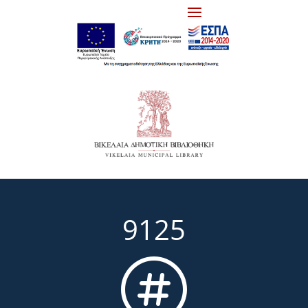
9125
