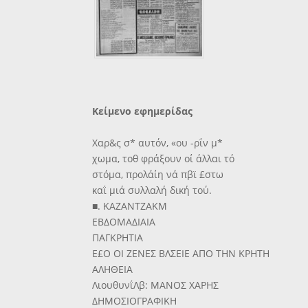
Κείμενο εφημερίδας
Χαρ&ς σ* αυτόν, «ου -ρΐν μ*
χωμα, τοθ φράξουν οί άλλαι τό
στόμα, προλάίη νά πβϊ £στω
καΐ μιά συλλαλή δική τού.
■. ΚΑΖΑΝΤΖΑΚΜ
ΕΒΔΟΜΑΔΙΑΙΑ
ΠΑΓΚΡΗΤΙΑ
Ε£Ο ΟΙ ΖΕΝΕΣ ΒΛΣΕΙΕ ΑΠΟ ΤΗΝ ΚΡΗΤΗ
ΑΛΗΘΕΙΑ
ΛιουθυνΐΛβ: ΜΑΝΟΣ ΧΑΡΗΣ
ΔΗΜΟΣΙΟΓΡΑΦΙΚΗ