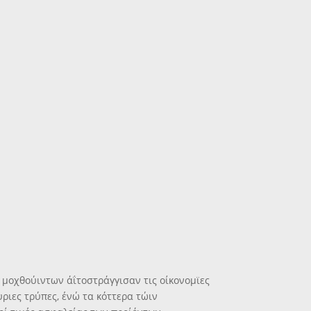
 μοχθούιντων άΐτοστράγγισαν τις οίκονομϊες
υριες τρύπες, ένώ τα κόττερα τώιν