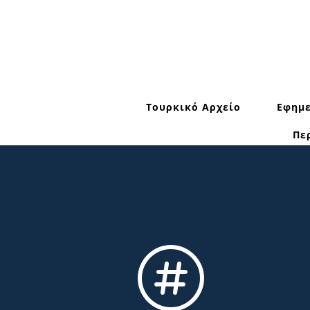
Τουρκικό Αρχείο
Εφημε
Πε
