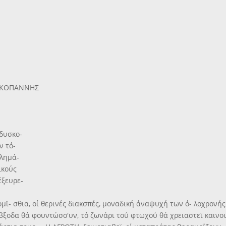
ΔΙΑΚΟΠΑΝΝΗΣ
 δυσκο-
ν τό-
βλημά-
ικούς
έξευρε-
- σθια, οί θερινές διακσπές, μοναδική άναψυχή των ό- λοχρονής
ά βξοδα θά φουντώσο'υν, τό ζωνάρι τοΰ φτωχοΰ θά χρειαστεϊ καινο