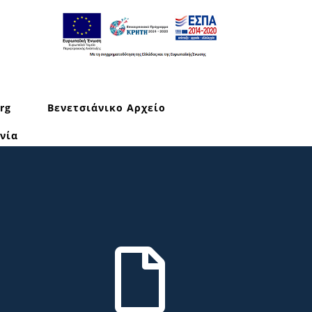
rg
Βενετσιάνικο Αρχείο
νία
