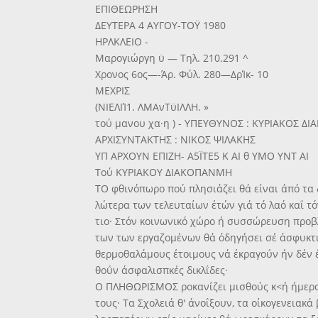
ΕΠΙΘΕΩΡΗΣΗ
ΔΕΥΤΕΡΑ 4 ΑΥΓΟΥ-ΤΟΫ 1980
ΗΡΛΚΛΕΙΟ -
Μαρογιώργη ϋ — Τηλ. 210.291 ^
Χρονος 6ος—-Άρ. Φύλ. 280—ΔρΊκ- 10
ΜΕΧΡΙΣ
(ΝΙΕΛΙΊ1. ΛΜΑνΤϋΙΛΛΗ. »
τού μανου χα·η ) - ΥΠΕΥΘΥΝΟΣ : ΚΥΡΙΑΚΟΣ 
ΑΡΧΙΣΥΝΤΑΚΤΗΣ : ΝΙΚΟΣ ΨΙΛΑΚΗΣ
ΥΠ ΑΡΧΟΥΝ ΕΠΙΖΗ- Α5ΪΤΕ5 Κ ΑΙ θ ΥΜΟ ΥΝΤ ΑΙ
Τού ΚΥΡΙΑΚΟΥ ΔΙΑΚΟΠΑΝΜΗ
ΤΟ φθινόπωρο πού πλησιάζει θά είναι άπό τα
λώτερα των τελευταίων έτών γιά τό λαό καΐ τό
τιο· Στόν κοινωνικό χώρο ή συσσώρευση προ
των των εργαζομένων θά όδηγήσει σέ άσφυκτ
θερμοθαλάμους έτοιμους νά έκραγοΰν ήν δέν 
θοΰν άσφαλισπκές δικλΐδες·
Ο ΠΛΗΘΩΡΙΣΜΟΣ ροκανίζει μισθούς κ<ή ήμερομϊ
τους· Τα Σχολειά θ' άνοΐξουν, τα οίκογενειακ