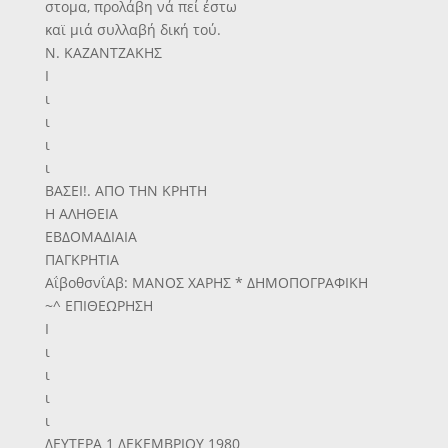
στομα, προλάβη νά πεί έστω
καϊ μιά συλλαβή δική τού.
Ν. ΚΑΖΑΝΤΖΑΚΗΣ
Ι
ι
ι
ι
ι
ΒΑΣΕΙ!. ΑΠΟ ΤΗΝ ΚΡΗΤΗ
Η ΑΛΗΘΕΙΑ
ΕΒΔΟΜΑΔΙΑΙΑ
ΠΑΓΚΡΗΤΙΑ
ΑΐβοθσνΐΑβ: ΜΑΝΟΣ ΧΑΡΗΣ * ΔΗΜΟΠΟΓΡΑΦΙΚΗ
~^ ΕΠΙΘΕΩΡΗΣΗ
Ι
ι
ι
ι
ι
ΔΕΥΤΕΡΑ 1 ΔΕΚΕΜΒΡΙΟΥ 1980