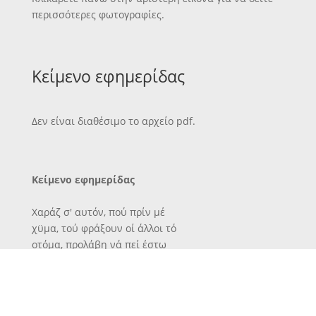
περισσότερες φωτογραφίες.
Κείμενο εφημερίδας
Δεν είναι διαθέσιμο το αρχείο pdf.
Κείμενο εφημερίδας
Χαράζ σ' αυτόν, πού πρίν μέ
χϋμα, τού φράξουν οί άλλοι τό
οτόμα, προλάβη νά πεί έστω
κα! μιά συλλαβή δική τού.
Ν. ΚΑΖΑΝΤΖΑΚΗΣ
Ι
ι