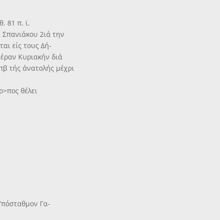
. 81 π. ϊ.
 Σπανιάκου 2ιά την
αι είς τους Δή-
μέραν Κυριακήν διά
πβ τής άνατολής μέχρι
ρ>πος θέλει
'Υπόσταθμον Γα-