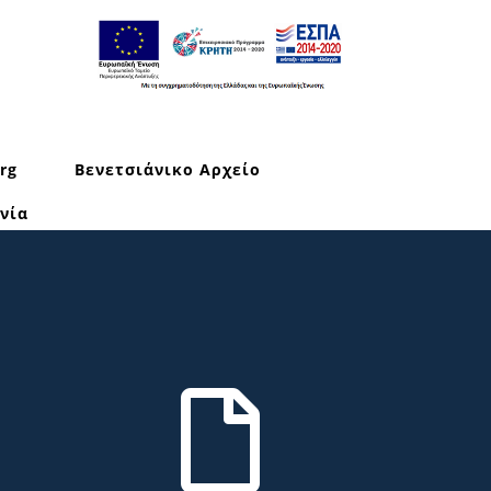
rg
Βενετσιάνικο Αρχείο
νία
