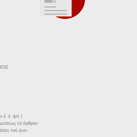
ΣΕΩΣ
 έ. έ. ψή-|
λεύσεως τό άρθρον
τάσει τού Διοι-