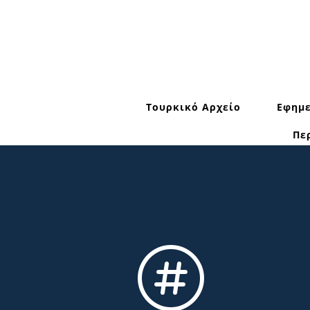
Τουρκικό Αρχείο
Εφημε
Πε
