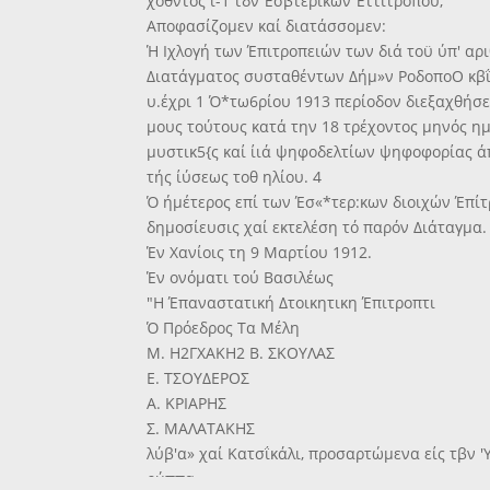
χοθντος ί-1 τδν Έσβτερικών Έττίτρόπου,
Αποφασίζομεν καί διατάσσομεν:
Ή Ιχλογή των Έπιτροπειών των διά τοϋ ύπ' αριθ
Διατάγματος συσταθέντων Δήμ»ν ΡοδοποΟ κβΐ
υ.έχρι 1 Ό*τω6ρίου 1913 περίοδον διεξαχθήσετ
μους τούτους κατά την 18 τρέχοντος μηνός η
μυστικ5{ς καί ίιά ψηφοδελτίων ψηφοφορίας ά
τής ίύσεως τοθ ηλίου. 4
Ό ήμέτερος επί των Έσ«*τερ:κων διοιχών Έπίτ
δημοσίευσις χαί εκτελέση τό παρόν Διάταγμα.
Έν Χανίοις τη 9 Μαρτίου 1912.
Έν ονόματι τού Βασιλέως
"Η Έπαναστατική Δτοικητικη Έπιτροπτι
Ό Πρόεδρος Τα Μέλη
Μ. Η2ΓΧΑΚΗ2 Β. ΣΚΟΥΛΑΣ
Ε. ΤΣΟΥΔΕΡΟΣ
Α. ΚΡΙΑΡΗΣ
Σ. ΜΑΛΑΤΑΚΗΣ
λύβ'α» χαί Κατσΐκάλι, προσαρτώμενα είς τβν 
ρύππα.