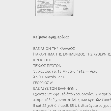
Κείμενο εφημερίδας
ΒΑΣΙΛΕΙΟΝ ΤΗ* ΚΑΛΑΔΟΣ
ΪΤΑΡΑΡΤΗΜΑ ΤΗΣ ΕΦΗΜΕΡΙΔΟΣ ΤΗΣ ΚΥΒΕΡΝΗ
Κ Ν ΚΡΗΤΗ
ΤΕΥΧΟΣ ΠΡΏΤΟΝ
Έν Χανίοις ττί 15 Μ«ρτι·υ 4912 — Αριθ.
Άριθμ. Διατάγ. 27 >
ΓΕΩΡΓΙΟΣ Α' |
ΒΑΣΙΛΕΥΣ ΤΩΝ ΕΛΛΗΝΩΝ ί
Εχοντες 5π' δφει τό όπό χρονολογίαν 2 Μαρτίου
«,ισμα τή*ς ΈχαναστατΐΑίίς των Κρητών Συνε
5 καί 22 χοθ ύπ' αριθ. 85 ί. ί. Δΐατάγματος χρο