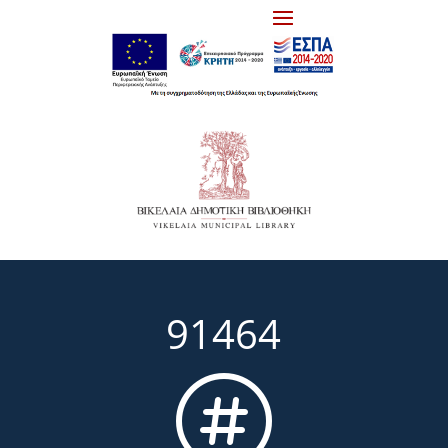
91464
