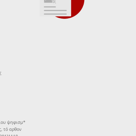
Σ
τίου ψηφισμ*
, τό αρθον