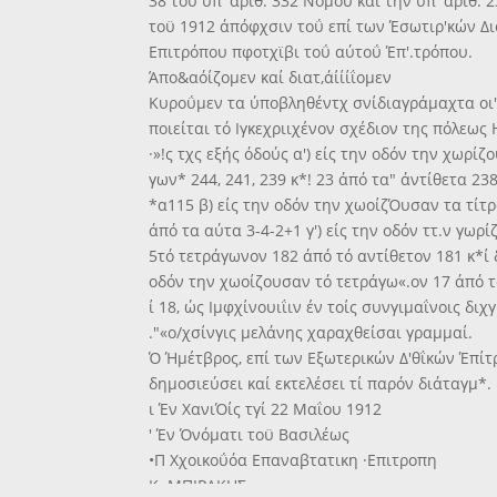
38 τοΰ ύπ' αριθ. 332 Νόμου καί την ύπ' αριθ. 
τοϋ 1912 άπόφχσιν τοΰ επί των Έσωτιρ'κών Δι
Επιτρόπου πφοτχϊβι τοΰ αύτοΰ Έπ'.τρόπου.
Άπο&αόίζομεν καί διατ,άίίίΐομεν
Κυροΰμεν τα ύποβληθέντχ σνίδιαγράμαχτα οι'
ποιείται τό Ιγκεχριιχένον σχέδιον της πόλεως
·»!ς τχς εξής όδούς α') είς την οδόν την χωρίζο
γων* 244, 241, 239 κ*! 23 άπό τα" άντίθετα 238
*α115 β) είς την οδόν την χωοίζΌυσαν τα τί
άπό τα αύτα 3-4-2+1 γ') είς την οδόν ττ.ν γωρί
5τό τετράγωνον 182 άπό τό αντίθετον 181 κ*ί δ
οδόν την χωοίζουσαν τό τετράγω«.ον 17 άπό τ
ί 18, ώς Ιμφχίνουιΐιν έν τοίς συνγιμαΐνοις διχ
."«ο/χσίνγις μελάνης χαραχθείσαι γραμμαί.
Ό Ήμέτβρος, επί των Εξωτερικών Δ'θΐκών Έπίτ
δημοσιεύσει καί εκτελέσει τί παρόν διάταγμ*.
ι Έν ΧανιΌίς τγί 22 Μαΐου 1912
' Έν Όνόματι τοϋ Βασιλέως
•Π Χχοικοΰόα Επαναβτατικη ·Επιτροπη
Κ. ΜΠΙΡΑΚΗΣ