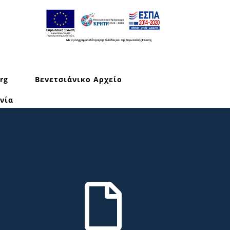
rg
Βενετσιάνικο Αρχείο
νία
