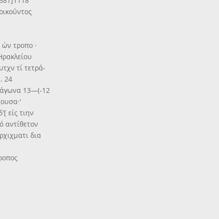
2381]1118
οικοΰντος
 ών τροπο ·
 Ηρακλείου
υτχν τί τετρά-
. 24
τράγωνα 13—(-12
ζουσα·'
'[ είς τιην
ό αντίθετον
γρχιχματι δια
ροπος