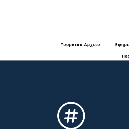
Τουρκικό Αρχείο
Εφημε
Πε
