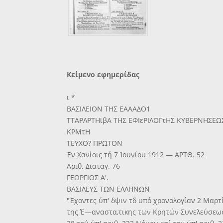
Κείμενο εφημερίδας
ι *
ΒΑΣΙΛΕΙΟΝ ΤΗΣ ΕΑΑΑΔΟ1
ΤΤΑΡΛΡΤΗϊβΑ ΤΗΣ ΕΦΙεΡΙΛΟΓτΗΣ ΚΥΒΕΡΝΗΣΕΩ
ΚΡΜτΗ
ΤΕΥΧΟ? ΠΡΩΤΟΝ
Έν Χανίοις τή 7 Ίουνίου 1912 — ΑΡΤΘ. 52
Αριθ. Διαταγ. 76
ΓΕΩΡΓΙΟΣ Α'.
ΒΑΣΙΛΕΥΣ ΤΩΝ ΕΛΛΗΝΩΝ
"Έχοντες ύπ' δψιν τδ υπό χρονολογίαν 2 Μαρ
της Έ—αναστα,τικης των Κρητών Συνελεύσεως