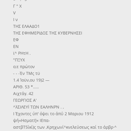
Γ " Χ
V
Ι ν
ΤΗΣ ΕΛΑΑΔΟ1
ΤΗΣ ΕΦΗΜΕΡΙΔΟΣ ΤΗΣ ΚΥΒΕΡΝΗΣΕΙ
ΕΦ
ΕΝ
ϊ^ ΡΗτΗ .
"ΠΞΥΧ
ο;ε πρώτον
- - -Έν ΤΜς τϋ
1.4 Ίοϋν,ου 19)2 —
ΑΡΙΘ. 53 *.....
Αιχτάγ. 42
ΓΕΩΡΓΙΟΣ Α'
^λΣΙΛΕΥΪ ΤΩΝ ΕΑΛΗΝΡΝ . ,
Ι Έχοντες ύπ' όψει το άπΰ 2 Μαριου 1912
ψή«ΗσματΙ]« ΙΕπα-
αστβΤ5ΐκί)ς των ,Κρηχωνί^κνελεύσεως καί το άρβρ·^