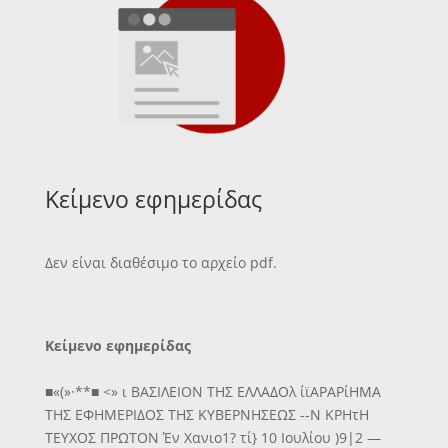
Κείμενο εφημερίδας
Δεν είναι διαθέσιμο το αρχείο pdf.
Κείμενο εφημερίδας
■«(»·**■ <» ι ΒΑΣΙΛΕΙΟΝ ΤΗΣ ΕΛΛΑΔΟλ ίϊΑΡΑΡίΗΜΑ
ΤΗΣ ΕΦΗΜΕΡΙΔΟΣ ΤΗΣ ΚΥΒΕΡΝΗΣΕΩΣ --Ν ΚΡΗτΗ
ΤΕΥΧΟΣ ΠΡΩΤΟΝ Έν Χανιο1? τί} 10 Ιουλίου )9|2 —