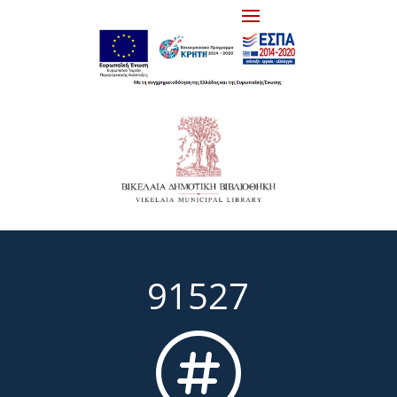
91527
