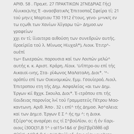
ΑΡΙΘ. 58 . Πρα,κτ. 27 ΠΡΑΚΤΙΚΩΝ 2ΓΝΕΔΡΙΑΣ Γής}
Λΐυικοι}ι/ης Έ -ανασβατικΛς Έπιτοοπαζ Σφείρα τί; 21
τού μην:ς Μαρτιου Τ30 1912 έ'τους, γενο- μ=νκ/ς εν
τω εςωθι των Χανίων λΐίγαρω τώ> Δημοσ.ων
γραφείων
χχι εν τί; ίίιαιτερα αιθούση των συνεδριών αυτής.
Ιΐροείρϊΐα τού λ. Μίνωος Ηϊυχαλ*), Λιοικ. Έτιτρ^-
ουέπί
τω< Εωιεραών, παρουσια καί των Λοιπών μελώ^
αυτής κ. κ. Αριστ. Κράρη, Λΐοικ. 'ϋ/ΐπτρο-ου επί τής
Αικαιοϊ-ινης, Στα- ρΐ4ωνος ΜαΛαταΑη, Διοι*. '^-
αρόπίυ επί των Οικινομικών, Εμμ. Γσουίεροό, Λιοιλ.
Έπιτροπου ετη τής Δημ. Ασφαλείας «αι των Δημ.
Έργων κϊί Βχχκ. Σκουλα, Διοι*. Έ-ιτρόπου επι τής
Ιΐαιδειας παρονΐος λ»ΐ τού Γραμματεύς Πέτρου Μαο-
καντωνη. Αριθ. Άπο·. 32 ι επΐ^ τής Δημοσ. Άσ^αλεια;
καϊ των Δημ;σ. Έργων Ε Σ ^ ής ημ ^; η Διοικ.
Εζιΐρο^ος αναρέρει εις τί Σ^βούΛΐον, ο:; ή έν Ιΐαρι-
οιοις ί30Ο(31,Β 1^ ι·αΙ15»1&6 α' βηΐΓβρΐΊδθδ αβ