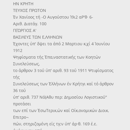
ΗΝ ΚΡΗΤΗ
ΤΕΥΧΟΣ ΠΡΩΤΟΝ
Έν Χανίοος τή -Ο Αυγούστου Ί9ι2 αΡ'θ· 6-
Αριθ. Διατάγ. 100
ΓΕΏΡΓΙΟΣ Α'
ΒΑΣΙΛΕΥΣ ΤΩΝ Ε,ΛΛΗΝΩΝ
Έχοντες ύπ' δψει τα άπό 2 Μαρτιου κ,χί 4 Ίουνίου
1912
Ψηφίσματα τής Έπα,ναστατικής των Κοητών
Συνελεύσεως,
το άρθρον 3 τοΰ ύπ' αριθ. 93 τοΰ 1911 Ψτιφίσματος
τής
Συνελεύσεως των Έλλήνων έν Κρήτγι καί τό άρθρον
36 τοΰ
ύπ' αριθ. 737 Νό(Αθυ περ: Δημοσίου Λογιστικοΰ"
προτάσει
των επί των ΈσωΤερικ,ών καί Οίκ,ονομικών Διοικ,
Επιτρο¬
πών, στηριζομένη είς τγ;ν ύπ' άρ·θ. 169 έ.ε.