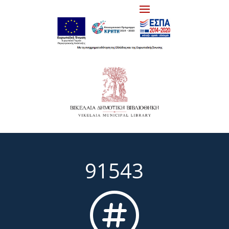
91543
