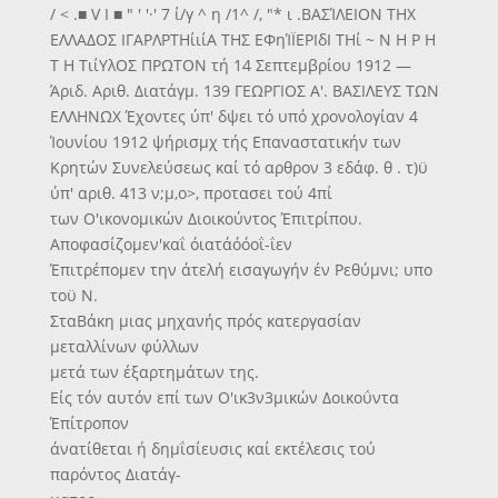
/ < .■ V Ι ■ " ' '·' 7 ί/γ ^ η /1^ /, "* ι .ΒΑΣΊΛΕΙΟΝ ΤΗΧ
ΕΛΛΑΔΟΣ ΙΓΑΡΛΡΤΗίιίΑ ΤΗΣ ΕΦηΊΪΕΡΙδΙ ΤΗί ~ Ν Η Ρ Η
Τ Η ΤιίΥλΟΣ ΠΡΩΤΟΝ τή 14 Σεπτεμβρίου 1912 —
Άριδ. Αριθ. Διατάγμ. 139 ΓΕΩΡΓΙΟΣ Α'. ΒΑΣΙΛΕΥΣ ΤΩΝ
ΕΛΛΗΝΩΧ Έχοντες ύπ' δψει τό υπό χρονολογίαν 4
Ίουνίου 1912 ψήρισμχ τής Επαναστατικήν των
Κρητών Συνελεύσεως καί τό αρθρον 3 εδάφ. θ . τ)ϋ
ύπ' αριθ. 413 ν;μ,ο>, προτασει τού 4πί
των Ο'ικονομικών Διοικούντος Έπιτρίπου.
Αποφασίζομεν'καΐ όιατάόόοΐ-ΐεν
Έπιτρέπομεν την άτελή εισαγωγήν έν Ρεθύμνι; υπο
τοϋ Ν.
ΣταΒάκη μιας μηχανής πρός κατεργασίαν
μεταλλίνων φύλλων
μετά των έξαρτημάτων της.
Είς τόν αυτόν επί των Ο'ικ3ν3μικών Δοικοΰντα
Έπίτροπον
άνατίθεται ή δημΐσίευσις καί εκτέλεσις τού
παρόντος Διατάγ-