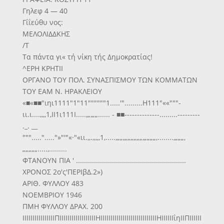
Γηλεφ 4 — 40
Γίΐεύθυ νος:
ΜΕΛΟΛΙΔΔΚΗΣ
/Τ
Τα πάντα γι« τή νίκη τής Δημοκρατίας!
^ΕΡΗ ΚΡΗΤΙΙ
ΟΡΓΑΝΟ ΤΟΥ ΠΟΛ. ΣΥΝΑΣΠΙΣΜΟΥ ΤΩΝ ΚΟΜΜΑΤΩΝ
ΤΟΥ ΕΑΜ Ν. ΗΡΑΚΛΕΙΟΥ
«■«■■"ιηι1111"1"11""""""1.....'".........Η111"««"""-
ιι.ι....,,,,1,ΙΙ1ι111Ι.....,„,„„...... - ■■--------------.........---------
._. __
"""....."....."»"'"«·"«ιι.,,.,,,,,1,.....,„„,„„„„„„,„„„„,........,„„„,
„„„„„.....,.........
ΦΤΑΝΟΥΝ ΠΙΑ ' .......................................................
ΧΡΟΝΟΣ 2ο'ς'ΠΕΡΙβΔ.2»)
ΑΡΙΘ. ΦΥΛΛΟΥ 483
ΝΟΕΜΒΡΙΟΥ 1946
ΠΜΗ ΦΥΛΛΟΥ ΔΡΑΧ. 200
ΙΙΙΙΙΙΙΙΙΙΙΙΙΙΙΙΠΙΙΙΙΙΙΙΙΙΙΙΙΙΙΙΙΙΙΗΙΙΙΙΙΙΙΙΙΙΙΙΙΙΙΙΙΙΙΙΙΙΙΙΙΙΙΙΗΙΙΙΙΙΙΐηΙΙΠΙΙΙΙΙΙ