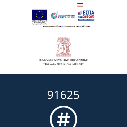
91625
