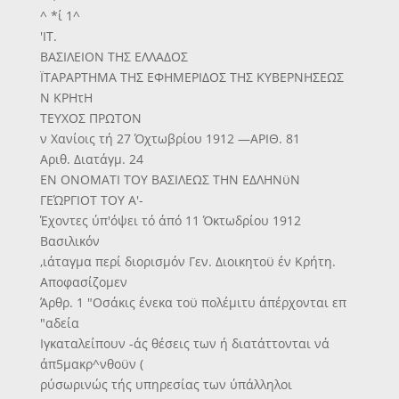
^ *ί 1^
'ΙΤ.
ΒΑΣΙΛΕΙΟΝ ΤΗΣ ΕΛΛΑΔΟΣ
ΪΤΑΡΑΡΤΗΜΑ ΤΗΣ ΕΦΗΜΕΡΙΔΟΣ ΤΗΣ ΚΥΒΕΡΝΗΣΕΩΣ
Ν ΚΡΗτΗ
ΤΕΥΧΟΣ ΠΡΩΤΟΝ
ν Χανίοις τή 27 Όχτωβρίου 1912 —ΑΡΙΘ. 81
Αριθ. Διατάγμ. 24
ΕΝ ΟΝΟΜΑΤΙ ΤΟΥ ΒΑΣΙΛΕΩΣ ΤΗΝ ΕΔΛΗΝϋΝ
ΓΕΏΡΓΙΟΤ ΤΟΥ Α'-
Έχοντες ύπ'όψει τό άπό 11 Όκτωδρίου 1912
Βασιλικόν
,ιάταγμα περί διορισμόν Γεν. Διοικητοϋ έν Κρήτη.
Αποφασίζομεν
Άρθρ. 1 "Οσάκις ένεκα τοϋ πολέμιτυ άπέρχονται επ
"αδεία
Ιγκαταλείπουν -άς θέσεις των ή διατάττονται νά
άπ5μακρ^νθοϋν (
ρύσωρινώς τής υπηρεσίας των ύπάλληλοι