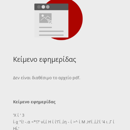
Κείμενο εφημερίδας
Δεν είναι διαθέσιμο το αρχείο pdf.
Κείμενο εφημερίδας
'Χ ί ' 3
ί-χ "ί! -.α <*!?' νί,ί Η ί ί'Γί ,ίη - ί >^ ί Μ ,Η'ί ,ί,ί'ί '4 ι ,Γ ί
Ηί,'