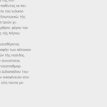
α τής έπι-
παθίντας εκ πει-
πι τοϋ ειόικοο
 Εσωτερικώ; τής
) τριών χι-
αρθρον, φέρον τον
υς τής Νήσου
διατεθήσεται
ροφήν των κάτοικον
ών τής νησιδος.
ν συνισταται
, τοϋσταθμαρ-
ού Διδασκάλου 1αυ·
ν οικογένειαν ατο-
 εϊίη ταυτα με-