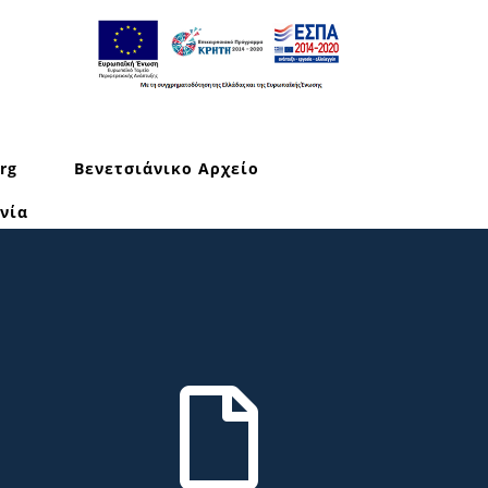
rg
Βενετσιάνικο Αρχείο
νία
