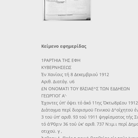
Κείμενο εφημερίδας
1ΡΑΡΤΗΙΑ ΤΗΣ ΕΦΗ
ΚΥΒΕΡΝΗΣΕΩΣ
Έν Χανίοις τή 8 Δεκεμβριού 1912
Αριθ. Διατάγ. υ6
£Ν ΟΝΟΜΑΤΙ ΤΟΥ ΒλΣΙΑΕ^Σ ΤΩΝ ΕΔΔΗΕΩΝ
ΓΕΩΡΓΙΟΓ Α'·
Έχοντες ύπ' όψει τό άκό 11ης Όκτω8ρ£ου 1912
Διάταγμα περί διορισμοϋ Γενικοϋ Δ^οΐχητοϋ έ
3 τοϋ ύπ' αριθ. 93 τού 1911 ψηφίσματος τής 
τό ά'Ρ0ρ:ν 36 τού ύκ' αριθ. 737 Ν:ιμ.ι περί Δημ
οτιχοϋ. γ ,