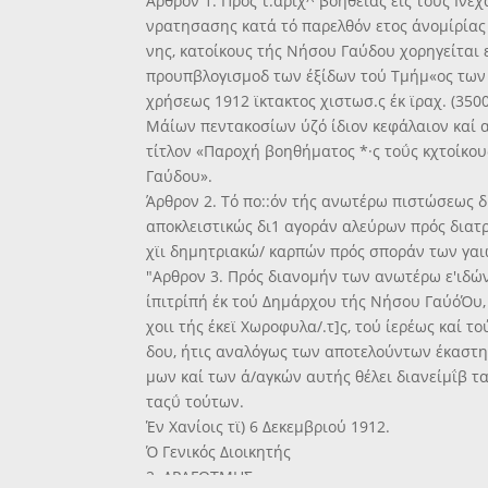
Άρθρον 1. Πρός τ.αριχ^ βοηθείας είς τοΰς Ινεχ
νρατησασης κατά τό παρελθόν ετος άνομίρίας 
νης, κατοίκους τής Νήσου Γαύδου χορηγείται ε
προυπβλογισμοδ των έξίδων τού Τμήμ«ος των
χρήσεως 1912 ϊκτακτος χιστωσ.ς έκ ϊραχ. (3500
Μάίων πεντακοσίων ύζό ίδιον κεφάλαιον καί 
τίτλον «Παροχή βοηθήματος *·ς τοΰς κχτοίκο
Γαύδου».
Άρθρον 2. Τό πο::όν τής ανωτέρω πιστώσεως 
αποκλειστικώς δι1 αγοράν αλεύρων πρός διατ
χϊι δημητριακώ/ καρπών πρός σποράν των γαι
"Αρθρον 3. Πρός διανομήν των ανωτέρω ε'ιδώ
ίπιτρίπή έκ τού Δημάρχου τής Νήσου ΓαύόΌυ
χοιι τής έκεϊ Χωροφυλα/.τ]ς, τού ίερέως καί τ
δου, ήτις αναλόγως των αποτελούντων έκαστη
μων καί των ά/αγκών αυτής θέλει διανείμΐβ τα
ταςΰ τούτων.
Έν Χανίοις τϊ) 6 Δεκεμβριού 1912.
Ό Γενικός Διοικητής
2. ΔΡΑΓΟΤΜΗΣ