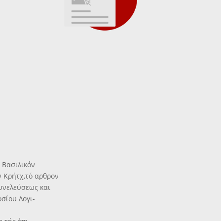
 Βασιλικόν
ν Κρήτχ,τό αρθρον
Συνελεύσεως και
οσίου Λογι-