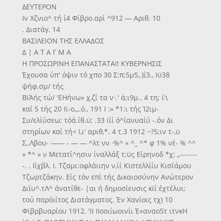
ΔΕΥΤΕΡΟΝ
Ιν Χζνιο^ τή ί4 Φίβρο.αρί ^912 — Αριθ. 10
. Διατάγ. 14
ΒΑΣΙΛΕΙΟΝ ΤΗΣ ΕΛΛΑΔΟΣ
Δ | Α Τ Α Γ Μ Α
Η ΠΡΟΣΩΡΙΝΗ ΕΠΑΝΑΣΤΑΤΑΙ! ΚΥΒΕΡΝΗΣΙΣ
Έχουσα ύπ' όψιν τό χπο 30 Σ:π;5μ5,.)ΐ3., Ιϋ38
ψήφ.σμ/ τής
ΒϊΆής τώ/ 'ΕΗήνω» χ,ζί τα ν·.' ά;ι9μ.. 4 τη; ί'ι
καί 5 τής 20 Ιϊ-ο,,,.ό., 191 Ι :» *1:ι τής Ί2ιμ-
Συ/ελίύσεω; τόά.ίθ.ϋ; .33 ϊΐί ό^ίανυαίύ -.όν Δι
στηρίων καί τή< Ι,ι' αριθ,*. 4 τ.3 1912 ~?5;ιν τ-,ϋ
Σ,.Λβου- —— - — — ^λτ νν ·%^ « ^_ ^* φ 1% νέ- % ^^
» *^ » ν Μετατί^ησιν ίναλλάξ τ;ϋς Είρηνοδ *χ; „-------
-. . Ιΐχβλ. Ι. Τζαμι:οφλάιιην ν,ίί Κϊστελλίίυ Κισΐάμου
Τζωρτζάκην. Είς τόν επί τής Δικαιοσύνην Ανώτερον
Διΐυ^.τΛ^ άνατίθε- |αι ή δημοσίευσις κϊί έχτέλυι;
τού παρόιίτος Διατάγματος. Έν Χανίοις τχ) 10
Φϊβρβυαρίου 1912. 'ΙΙ ΙΙοοιίωοινίι Έ«αναο5τ ιτνκΗ